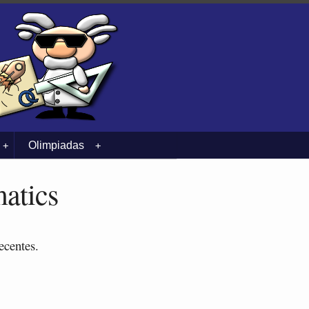
Olimpiadas
+
+
atics
ecentes.