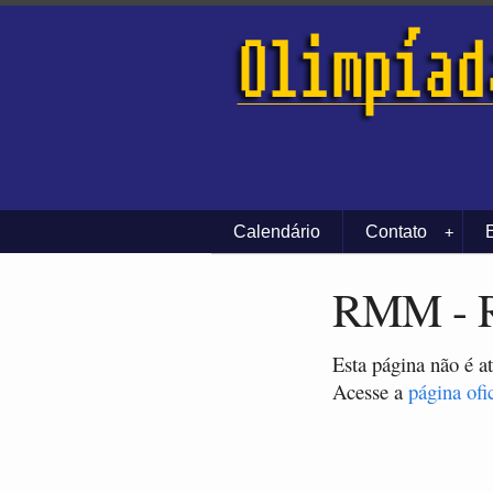
Calendário
Contato
+
RMM - R
Esta página não é a
Acesse a
página ofi