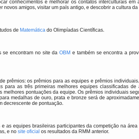
ocar conhecimentos e melhorar os contatos interculturais em a
r novos amigos, visitar um país antigo, e descobrir a cultura d
studos de
Matemática
do Olimpíadas Científicas.
s se encontram no site da
OBM
e também se encontra a prov
de prêmios: os prêmios para as equipes e prêmios individuais
s para as três primeiras melhores equipes classificadas d
s melhores pontuações da equipe. Os prêmios individuais segu
para medalhas de ouro, prata e bronze será de aproximadame
m decrescente de pontuação.
e as equipes brasileiras participantes da competição na áre
as, e no
site oficial
os resultados da RMM anterior.