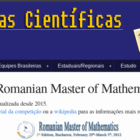
Equipes Brasileiras
Estaduais/Regionais
Estudo
+
+
omanian Master of Mathem
tualizada desde 2015.
cial da competição
ou a
wikipedia
para as informações mais r