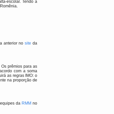
lta-escolar. Tendo a
a Romênia.
a anterior no
site
da
. Os prêmios para as
e acordo com a soma
irá as regras IMO: o
nte na proporção de
a equipes da
RMM
no