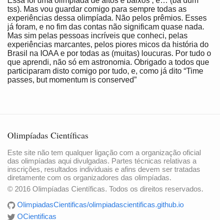
Essa foi uma olimpíada de altos e baixos , é… (ba dum
tss). Mas vou guardar comigo para sempre todas as
experiências dessa olimpíada. Não pelos prêmios. Esses
já foram, e no fim das contas não significam quase nada.
Mas sim pelas pessoas incríveis que conheci, pelas
experiências marcantes, pelos piores micos da história do
Brasil na IOAA e por todas as (muitas) loucuras. Por tudo o
que aprendi, não só em astronomia. Obrigado a todos que
participaram disto comigo por tudo, e, como já dito “Time
passes, but momentum is conserved”
Olimpíadas Científicas
Este site não tem qualquer ligação com a organização oficial
das olimpíadas aqui divulgadas. Partes técnicas relativas a
inscrições, resultados individuais e afins devem ser tratadas
diretamente com os organizadores das olimpíadas.
© 2016 Olimpíadas Científicas. Todos os direitos reservados.
OlimpiadasCientificas/olimpiadascientificas.github.io
OCientificas