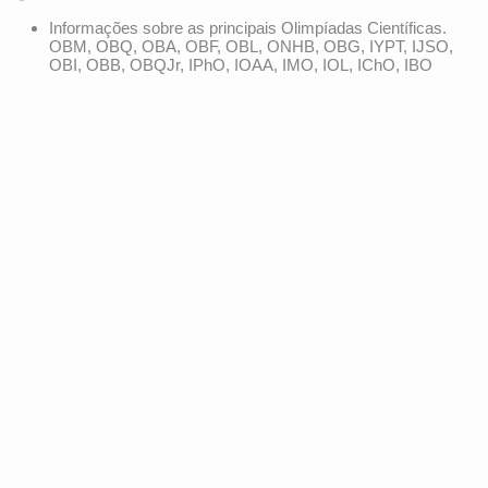
Informações sobre as principais Olimpíadas Científicas.
OBM, OBQ, OBA, OBF, OBL, ONHB, OBG, IYPT, IJSO,
OBI, OBB, OBQJr, IPhO, IOAA, IMO, IOL, IChO, IBO