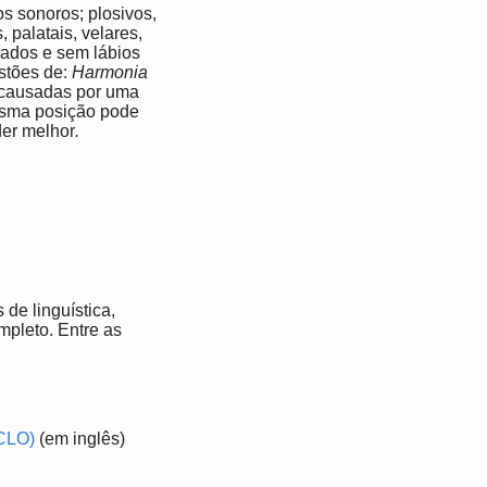
os sonoros; plosivos,
, palatais, velares,
ndados e sem lábios
estões de:
Harmonia
s causadas por uma
mesma posição pode
er melhor
.
de linguística,
mpleto. Entre as
ACLO)
(em inglês)