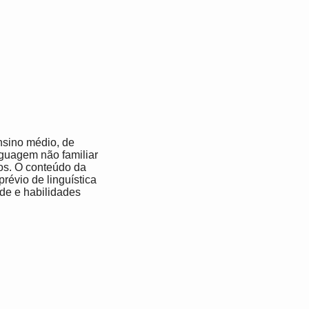
ensino médio, de
nguagem não familiar
os. O conteúdo da
révio de linguística
de e habilidades