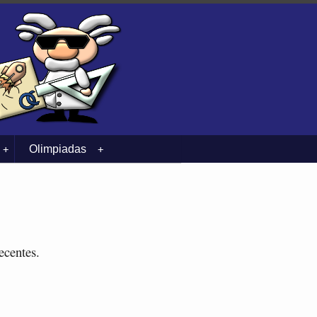
Olimpiadas
+
+
ecentes.