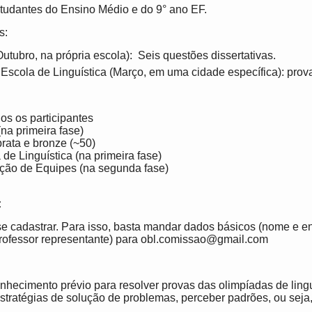
estudantes do Ensino Médio e do 9° ano EF.
s:
utubro, na própria escola): Seis questões dissertativas.
Escola de Linguística (Março, em uma cidade específica): prova
dos os participantes
a primeira fase)
rata e bronze (~50)
de Linguística (na primeira fase)
ção de Equipes (na segunda fase)
:
se cadastrar. Para isso, basta mandar dados básicos (nome e e
rofessor representante) para obl.comissao@gmail.com
nhecimento prévio para resolver provas das olimpíadas de lingu
tratégias de solução de problemas, perceber padrões, ou seja,