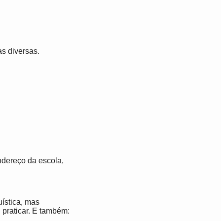
s diversas.
ndereço da escola,
ística, mas
 praticar. E também: