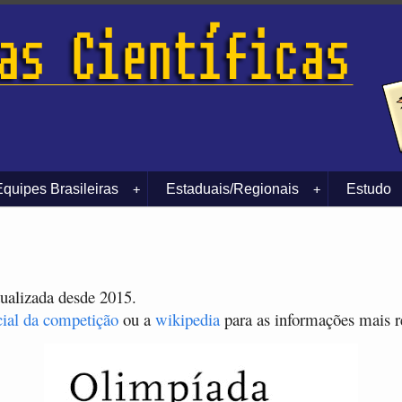
Equipes Brasileiras
Estaduais/Regionais
Estudo
+
+
tualizada desde 2015.
cial da competição
ou a
wikipedia
para as informações mais r