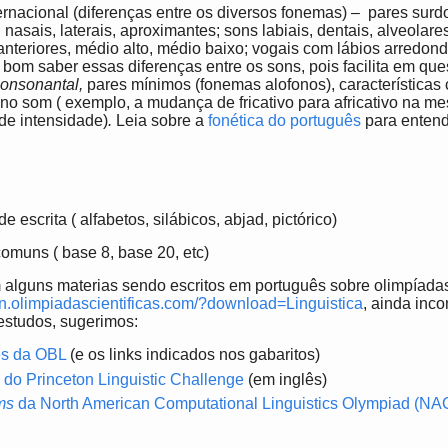
ternacional (diferenças entre os diversos fonemas) – pares surd
s, nasais, laterais, aproximantes; sons labiais, dentais, alveolares
, anteriores, médio alto, médio baixo; vogais com lábios arredo
bom saber essas diferenças entre os sons, pois facilita em qu
consonantal,
pares mínimos (fonemas alofonos), característica
no som ( exemplo, a mudança de fricativo para africativo na 
de intensidade)
.
Leia sobre a
fonética do português
para entend
e escrita ( alfabetos, silábicos, abjad, pictórico)
omuns ( base 8, base 20, etc)
alguns materias sendo escritos em português sobre olimpíadas 
van.olimpiadascientificas.com/?download=Linguistica
, ainda inco
 estudos, sugerimos:
es da OBL
(e os links indicados nos gabaritos)
s
do Princeton Linguistic Challenge
(em inglês)
ems
da North American Computational Linguistics Olympiad (N