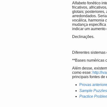
Alfabeto fonético in
fricativos, africativo
glotais; posteriores
arredondados. Seria 
vocálica, harmonia 
mudança específica 
indicar um aumento 
Declinações.
Diferentes sistemas d
**Bases numéricas c
Além desse, existem 
como esse:
http://i
principais fontes de
Provas anterior
Sample Puzzle
Practice Probl