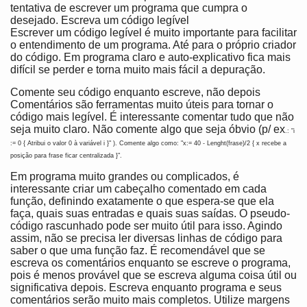
tentativa de escrever um programa que cumpra o
desejado. Escreva um código legível
Escrever um código legível é muito importante para facilitar
o entendimento de um programa. Até para o próprio criador
do código. Em programa claro e auto-explicativo fica mais
difícil se perder e torna muito mais fácil a depuração.
Comente seu código enquanto escreve, não depois
Comentários são ferramentas muito úteis para tornar o
código mais legível. É interessante comentar tudo que não
seja muito claro. Não comente algo que seja óbvio (p/ ex
.: "
i
:= 0 { Atribui o valor 0 à variável i }" ). Comente algo como
: "x:= 40 - Lenght(frase)/2 { x recebe a
posição para frase ficar centralizada }".
Em programa muito grandes ou complicados, é
interessante criar um cabeçalho comentado em cada
função, definindo exatamente o que espera-se que ela
faça, quais suas entradas e quais suas saídas. O pseudo-
código rascunhado pode ser muito útil para isso. Agindo
assim, não se precisa ler diversas linhas de código para
saber o que uma função faz. É recomendável que se
escreva os comentários enquanto se escreve o programa,
pois é menos provável que se escreva alguma coisa útil ou
significativa depois. Escreva enquanto programa e seus
comentários serão muito mais completos. Utilize margens