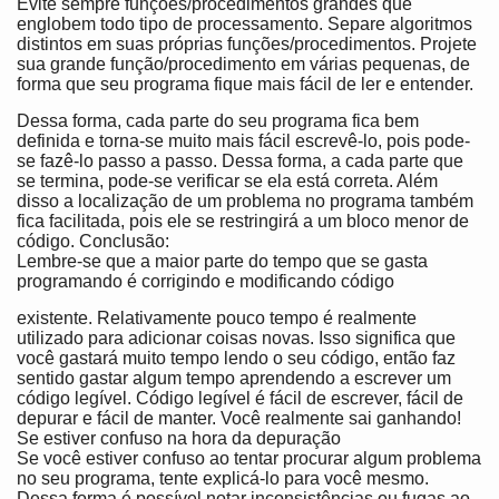
Evite sempre funções/procedimentos grandes que
englobem todo tipo de processamento. Separe algoritmos
distintos em suas próprias funções/procedimentos. Projete
sua grande função/procedimento em várias pequenas, de
forma que seu programa fique mais fácil de ler e entender.
Dessa forma, cada parte do seu programa fica bem
definida e torna-se muito mais fácil escrevê-lo, pois pode-
se fazê-lo passo a passo. Dessa forma, a cada parte que
se termina, pode-se verificar se ela está correta. Além
disso a localização de um problema no programa também
fica facilitada, pois ele se restringirá a um bloco menor de
código. Conclusão:
Lembre-se que a maior parte do tempo que se gasta
programando é corrigindo e modificando código
existente. Relativamente pouco tempo é realmente
utilizado para adicionar coisas novas. Isso significa que
você gastará muito tempo lendo o seu código, então faz
sentido gastar algum tempo aprendendo a escrever um
código legível. Código legível é fácil de escrever, fácil de
depurar e fácil de manter. Você realmente sai ganhando!
Se estiver confuso na hora da depuração
Se você estiver confuso ao tentar procurar algum problema
no seu programa, tente explicá-lo para você mesmo.
Dessa forma é possível notar inconsistências ou fugas ao