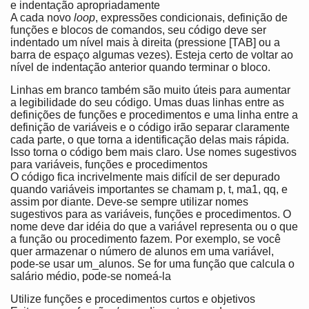
e indentação apropriadamente
A cada novo
loop
, expressões condicionais, definição de
funções e blocos de comandos, seu código deve ser
indentado um nível mais à direita (pressione [TAB] ou a
barra de espaço algumas vezes). Esteja certo de voltar ao
nível de indentação anterior quando terminar o bloco.
Linhas em branco também são muito úteis para aumentar
a legibilidade do seu código. Umas duas linhas entre as
definições de funções e procedimentos e uma linha entre a
definição de variáveis e o código irão separar claramente
cada parte, o que torna a identificação delas mais rápida.
Isso torna o código bem mais claro. Use nomes sugestivos
para variáveis, funções e procedimentos
O código fica incrivelmente mais difícil de ser depurado
quando variáveis importantes se chamam p, t, ma1, qq, e
assim por diante. Deve-se sempre utilizar nomes
sugestivos para as variáveis, funções e procedimentos. O
nome deve dar idéia do que a variável representa ou o que
a função ou procedimento fazem. Por exemplo, se você
quer armazenar o número de alunos em uma variável,
pode-se usar um_alunos. Se for uma função que calcula o
salário médio, pode-se nomeá-la
Utilize funções e procedimentos curtos e objetivos