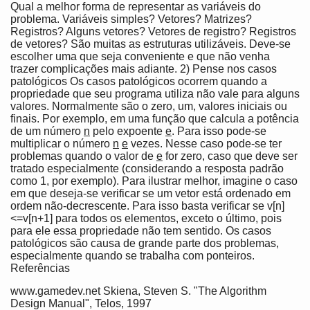
Qual a melhor forma de representar as variáveis do
problema. Variáveis simples? Vetores? Matrizes?
Registros? Alguns vetores? Vetores de registro? Registros
de vetores? São muitas as estruturas utilizáveis. Deve-se
escolher uma que seja conveniente e que não venha
trazer complicações mais adiante. 2) Pense nos casos
patológicos Os casos patológicos ocorrem quando a
propriedade que seu programa utiliza não vale para alguns
valores. Normalmente são o zero, um, valores iniciais ou
finais. Por exemplo, em uma função que calcula a potência
de um número
n
pelo expoente
e
. Para isso pode-se
multiplicar o número
n
e
vezes. Nesse caso pode-se ter
problemas quando o valor de
e
for zero, caso que deve ser
tratado especialmente (considerando a resposta padrão
como 1, por exemplo). Para ilustrar melhor, imagine o caso
em que deseja-se verificar se um vetor está ordenado em
ordem não-decrescente. Para isso basta verificar se v[n]
<=v[n+1] para todos os elementos, exceto o último, pois
para ele essa propriedade não tem sentido. Os casos
patológicos são causa de grande parte dos problemas,
especialmente quando se trabalha com ponteiros.
Referências
www.gamedev.net Skiena, Steven S. "The Algorithm
Design Manual", Telos, 1997