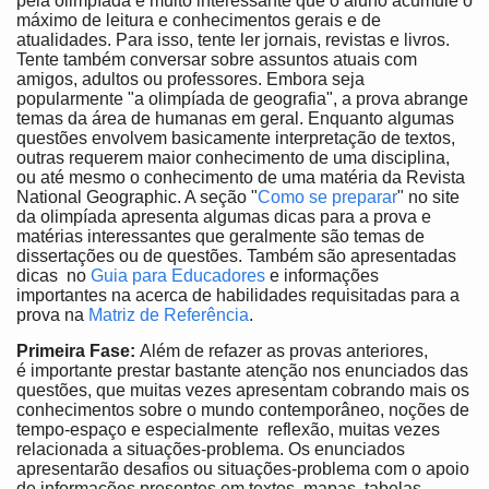
pela olimpíada é muito interessante que o aluno acumule o
máximo de leitura e conhecimentos gerais e de
atualidades. Para isso, tente ler jornais, revistas e livros.
Tente também conversar sobre assuntos atuais com
amigos, adultos ou professores. Embora seja
popularmente "a olimpíada de geografia", a prova abrange
temas da área de humanas em geral. Enquanto algumas
questões envolvem basicamente interpretação de textos,
outras requerem maior conhecimento de uma disciplina,
ou até mesmo o conhecimento de uma matéria da Revista
National Geographic. A seção "
Como se preparar
" no site
da olimpíada apresenta algumas dicas para a prova e
matérias interessantes que geralmente são temas de
dissertações ou de questões. Também são apresentadas
dicas no
Guia para Educadores
e informações
importantes na acerca de habilidades requisitadas para a
prova na
Matriz de Referência
.
Primeira Fase:
Além de refazer as provas anteriores,
é importante prestar bastante atenção nos enunciados das
questões, que muitas vezes apresentam cobrando mais os
conhecimentos sobre o mundo contemporâneo, noções de
tempo-espaço e especialmente reflexão, muitas vezes
relacionada a situações-problema. Os enunciados
apresentarão desafios ou situações-problema com o apoio
de informações presentes em textos, mapas, tabelas,