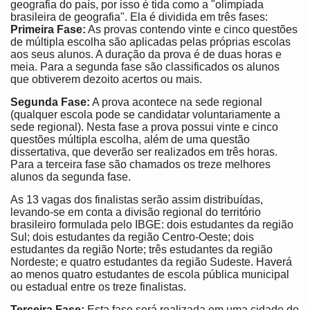
geografia do país, por isso é tida como a "olimpíada
brasileira de geografia". Ela é dividida em três fases:
Primeira Fase:
As provas contendo vinte e cinco questões
de múltipla escolha são aplicadas pelas próprias escolas
aos seus alunos. A duração da prova é de duas horas e
meia. Para a segunda fase são classificados os alunos
que obtiverem dezoito acertos ou mais.
Segunda Fase:
A prova acontece na sede regional
(qualquer escola pode se candidatar voluntariamente a
sede regional). Nesta fase a prova possui vinte e cinco
questões múltipla escolha, além de uma questão
dissertativa, que deverão ser realizados em três horas.
Para a terceira fase são chamados os treze melhores
alunos da segunda fase.
As 13 vagas dos finalistas serão assim distribuídas,
levando-se em conta a divisão regional do território
brasileiro formulada pelo IBGE: dois estudantes da região
Sul; dois estudantes da região Centro-Oeste; dois
estudantes da região Norte; três estudantes da região
Nordeste; e quatro estudantes da região Sudeste. Haverá
ao menos quatro estudantes de escola pública municipal
ou estadual entre os treze finalistas.
Terceira Fase:
Esta fase será realizada em uma cidade do