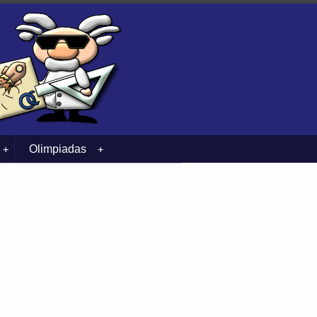
Olimpiadas
+
+