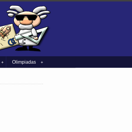
Olimpiadas
+
+