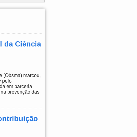
l da Ciência
te (Obsma) marcou,
e pelo
da em parceria
s na prevenção das
ontribuição