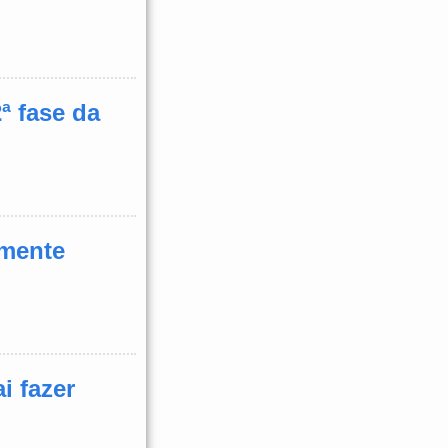
ª fase da
amente
i fazer