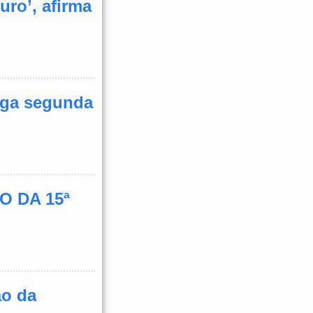
uro’, afirma
ulga segunda
O DA 15ª
ão da