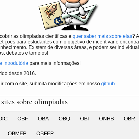
obrir as olimpíadas científicas e
quer saber mais sobre elas
? 
etições para estudantes com o objetivo de incentivar e encontra
onhecimento. Existem de diversas áreas, e podem ser individua
s, debates e torneios!
 introdutória
para mais informações!
tido desde 2016.
uir com o site, submita modificações em nosso
github
 sites sobre olimpíadas
OIC
OBF
OBA
OBQ
OBI
ONHB
OBR
OBMEP
OBFEP