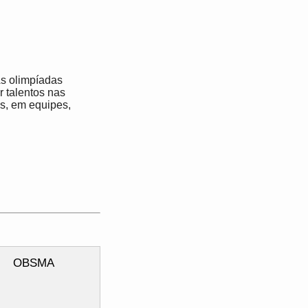
As olimpíadas
r talentos nas
is, em equipes,
OBSMA