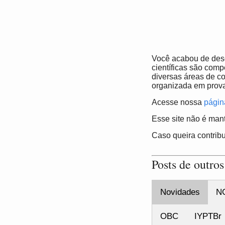
Você acabou de desc
científicas são comp
diversas áreas de c
organizada em prova
Acesse nossa
página
Esse site não é man
Caso queira contrib
Posts de outros
Novidades
N
OBC
IYPTBr