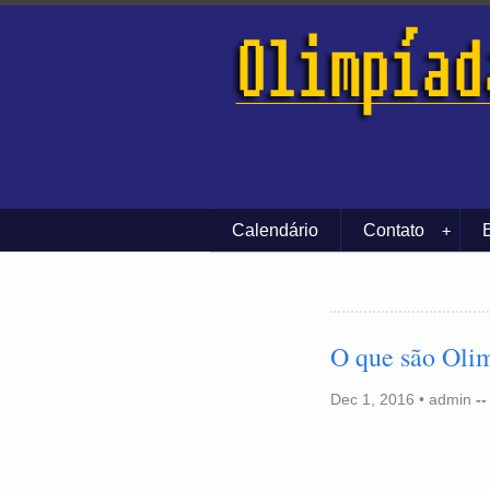
Calendário
Contato
+
O que são Olim
Dec 1, 2016
•
admin
--