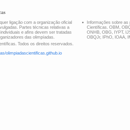
cas
quer ligação com a organização oficial
Informações sobre as 
vulgadas. Partes técnicas relativas a
Científicas. OBM, OB
 individuais e afins devem ser tratadas
ONHB, OBG, IYPT, IJ
rganizadores das olimpíadas.
OBQJr, IPhO, IOAA, I
ntíficas. Todos os direitos reservados.
as/olimpiadascientificas.github.io