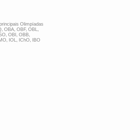
principais Olimpíadas
Q, OBA, OBF, OBL,
SO, OBI, OBB,
MO, IOL, IChO, IBO