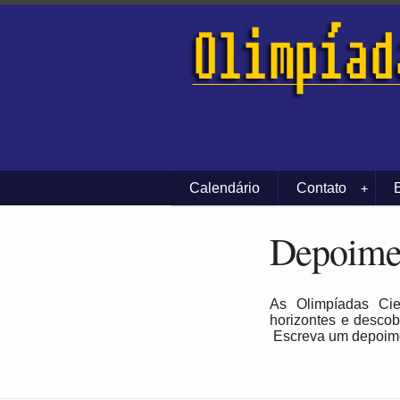
Calendário
Contato
+
Depoime
As Olimpíadas Ci
horizontes e descob
Escreva um depoimen