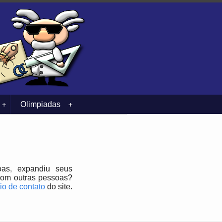
Olimpiadas
+
+
as, expandiu seus
 com outras pessoas?
io de contato
do site.