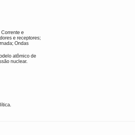
 Corrente e
adores e receptores;
ernada; Ondas
odelo atômico de
ssão nuclear.
ítica.