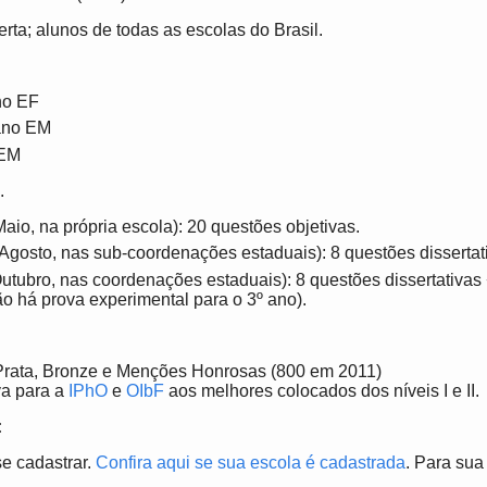
rta; alunos de todas as escolas do Brasil.
ano EF
 ano EM
 EM
.
aio, na própria escola): 20 questões objetivas.
gosto, nas sub-coordenações estaduais): 8 questões dissertat
utubro, nas coordenações estaduais): 8 questões dissertativas 
o há prova experimental para o 3º ano).
Prata, Bronze e Menções Honrosas (800 em 2011)
va para a
IPhO
e
OIbF
aos melhores colocados dos níveis I e II.
:
se cadastrar.
Confira aqui se sua escola é cadastrada
. Para sua