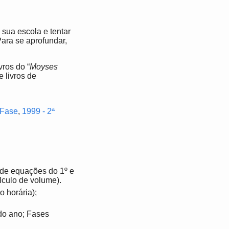
e sua escola e tentar
Para se aprofundar,
ros do “
Moyses
e livros de
 Fase
,
1999 - 2ª
 de equações do 1º e
lculo de volume).
 horária);
do ano; Fases