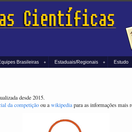
Equipes Brasileiras
Estaduais/Regionais
Estudo
+
+
tualizada desde 2015.
cial da competição
ou a
wikipedia
para as informações mais r