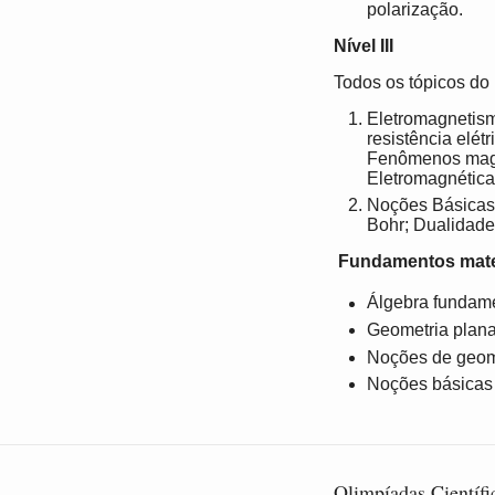
polarização.
Nível III
Todos os tópicos do N
Eletromagnetismo
resistência elét
Fenômenos magné
Eletromagnética
Noções Básicas 
Bohr; Dualidade 
Fundamentos matemá
Álgebra fundame
Geometria plana 
Noções de geome
Noções básicas d
Olimpíadas Científi