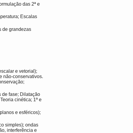
ormulação das 2ª e
peratura; Escalas
s de grandezas
calar e vetorial);
e não-conservativos.
onservação;
 de fase; Dilatação
eoria cinética; 1ª e
planos e esféricos);
co simples); ondas
ão, interferência e