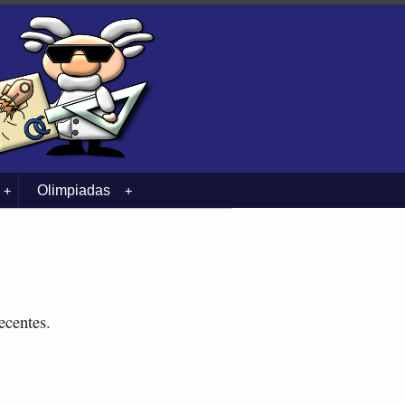
Olimpiadas
+
+
ecentes.