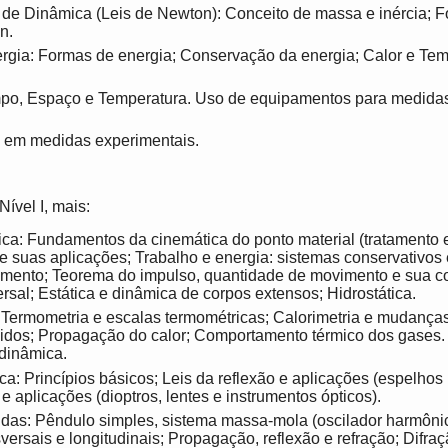
de Dinâmica (Leis de Newton): Conceito de massa e inércia; F
n.
rgia: Formas de energia; Conservação da energia; Calor e Tem
po, Espaço e Temperatura. Uso de equipamentos para medida
s em medidas experimentais.
ível I, mais:
ca: Fundamentos da cinemática do ponto material (tratamento es
e suas aplicações; Trabalho e energia: sistemas conservativos 
imento; Teorema do impulso, quantidade de movimento e sua c
rsal; Estática e dinâmica de corpos extensos; Hidrostática.
Termometria e escalas termométricas; Calorimetria e mudanças
uidos; Propagação do calor; Comportamento térmico dos gases. T
odinâmica.
a: Princípios básicos; Leis da reflexão e aplicações (espelhos 
 e aplicações (dioptros, lentes e instrumentos ópticos).
das: Pêndulo simples, sistema massa-mola (oscilador harmôni
sversais e longitudinais; Propagação, reflexão e refração; Difraç