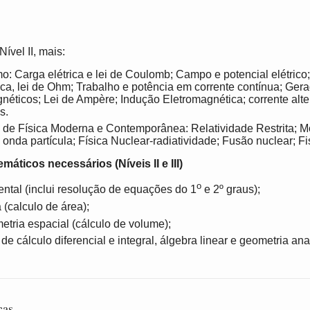
ível II, mais:
: Carga elétrica e lei de Coulomb; Campo e potencial elétrico;
rica, lei de Ohm; Trabalho e potência em corrente contínua; Ger
ticos; Lei de Ampère; Indução Eletromagnética; corrente alt
s.
de Física Moderna e Contemporânea: Relatividade Restrita; M
onda partícula; Física Nuclear-radiatividade; Fusão nuclear; Fi
ticos necessários (Níveis II e III)
o
ntal (inclui resolução de equações do 1
e 2º graus);
(calculo de área);
tria espacial (cálculo de volume);
e cálculo diferencial e integral, álgebra linear e geometria anal
cas