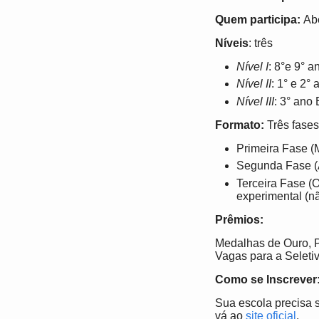
Quem participa:
Abe
Níveis
: três
Nível I
: 8°e 9° 
Nível II
: 1° e 2°
Nível III
: 3° ano
Formato:
Três fases
Primeira Fase (M
Segunda Fase (A
Terceira Fase (O
experimental (nã
Prêmios:
Medalhas de Ouro, 
Vagas para a Seleti
Como se Inscrever
Sua escola precisa 
vá ao
site oficial
.