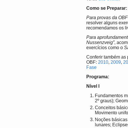
Como se Preparar:
Para provas da OBF
resolver alguns exer
recomendamos os liv
Para aprofundamento
Nussenzveig”
, aco
exercícios como o
S
Conferir também as 
OBF:
2010
,
2009
,
2
Fase
Programa:
Nível I
Fundamentos mat
2º graus); Geome
Conceitos básic
Movimento unifo
Noções básicas 
lunares; Eclipse