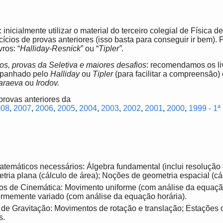
: inicialmente utilizar o material do terceiro colegial de Física d
cícios de provas anteriores (isso basta para conseguir ir bem). 
ros: “
Halliday-Resnick
” ou “
Tipler”
.
s, provas da Seletiva e maiores desafios
: recomendamos os liv
mpanhado pelo
Halliday
ou
Tipler
(para facilitar a compreensão) 
araeva
ou
Irodov.
provas anteriores da
008
,
2007
,
2006
,
2005
,
2004
,
2003
,
2002
,
2001
,
2000
,
1999 - 1ª
emáticos necessários: Álgebra fundamental (inclui resolução
tria plana (cálculo de área); Noções de geometria espacial (cá
os de Cinemática: Movimento uniforme (com análise da equação
rmemente variado (com análise da equação horária).
de Gravitação: Movimentos de rotação e translação; Estações 
s.