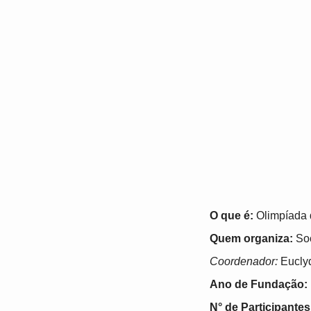
O que é:
Olimpíada d
Quem organiza:
Soc
Coordenador:
Euclyd
Ano de Fundação:
N° de Participantes