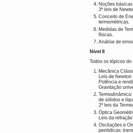
Noções básicas 
3ª leis de Newto
Conceito de Ene
termométricas.
Medidas de Tem
físicas.
Análise de erro
Nível II
Todos os tópicos do N
Mecânica Clássi
Leis de Newton 
Potência e rend
Gravitação unive
Termodinâmica: 
de sólidos e líq
2ª leis da Term
Óptica Geométric
Leis da refração
Oscilações e On
periódicas: tran