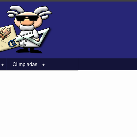
Olimpiadas
+
+