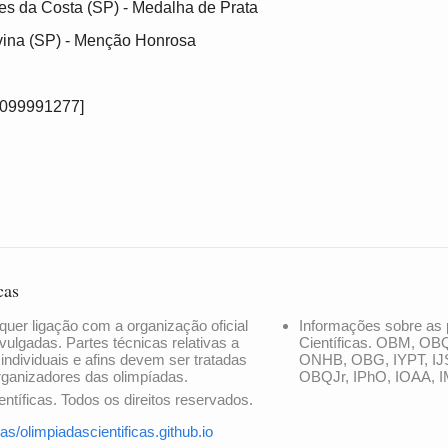
ves da Costa (SP) - Medalha de Prata
vina (SP) - Menção Honrosa
4099991277]
cas
quer ligação com a organização oficial
Informações sobre as 
vulgadas. Partes técnicas relativas a
Científicas. OBM, OB
 individuais e afins devem ser tratadas
ONHB, OBG, IYPT, IJ
rganizadores das olimpíadas.
OBQJr, IPhO, IOAA, I
ntíficas. Todos os direitos reservados.
as/olimpiadascientificas.github.io