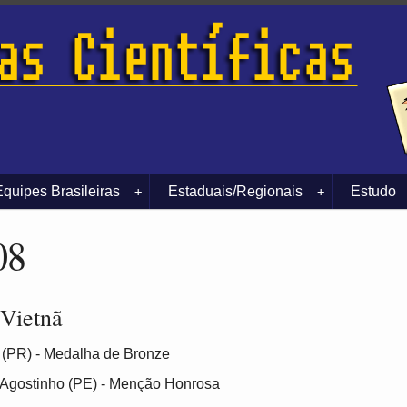
Equipes Brasileiras
Estaduais/Regionais
Estudo
+
+
08
 Vietnã
 (PR) - Medalha de Bronze
 Agostinho (PE) - Menção Honrosa