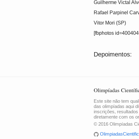
Guilherme Victal Al
Rafael Parpinel Car
Vitor Mori (SP)
[fbphotos id=40040
Depoimentos:
Olimpíadas Científi
Este site não tem qual
das olimpíadas aqui di
inscrições, resultados
diretamente com os o
© 2016 Olimpíadas Cie
OlimpiadasCientific