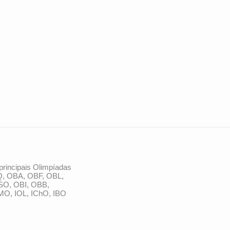
principais Olimpíadas
Q, OBA, OBF, OBL,
SO, OBI, OBB,
MO, IOL, IChO, IBO