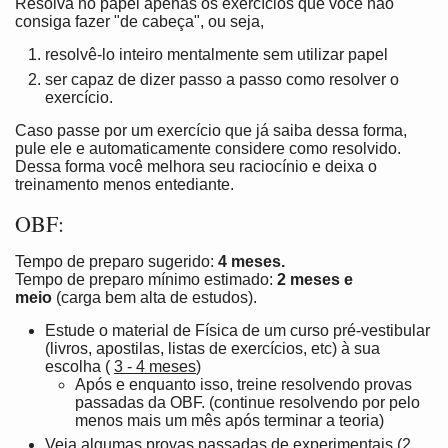
Resolva no papel apenas os exercícios que você não
consiga fazer "de cabeça", ou seja,
resolvê-lo inteiro mentalmente sem utilizar papel
ser capaz de dizer passo a passo como resolver o
exercício.
Caso passe por um exercício que já saiba dessa forma,
pule ele e automaticamente considere como resolvido.
Dessa forma você melhora seu raciocínio e deixa o
treinamento menos entediante.
OBF:
Tempo de preparo sugerido:
4 meses.
Tempo de preparo mínimo estimado:
2 meses e
meio
(carga bem alta de estudos).
Estude o material de Física de um curso pré-vestibular
(livros, apostilas, listas de exercícios, etc) à sua
escolha (
3 - 4 meses
)
Após e enquanto isso, treine resolvendo provas
passadas da OBF. (continue resolvendo por pelo
menos mais um mês após terminar a teoria)
Veja algumas provas passadas de experimentais (
2