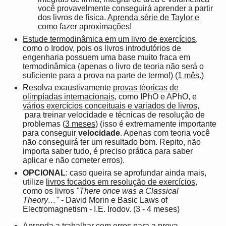
você provavelmente conseguirá aprender a partir
dos livros de física.
Aprenda série de Taylor e
como fazer aproximações!
Estude termodinâmica em um livro de exercícios
,
como o Irodov, pois os livros introdutórios de
engenharia possuem uma base muito fraca em
termodinâmica (apenas o livro de teoria não será o
suficiente para a prova na parte de termo!) (
1 mês.
)
Resolva exaustivamente
provas téoricas de
olimpíadas internacionais,
como IPhO e APhO, e
vários exercícios conceituais e variados de livros,
para treinar velocidade e técnicas de resolução de
problemas (
3 meses
) (isso é extremamente importante
para conseguir
velocidade
. Apenas com teoria você
não conseguirá ter um resultado bom. Repito, não
importa saber tudo, é preciso prática para saber
aplicar e não cometer erros).
OPCIONAL
: caso queira se aprofundar ainda mais,
utilize
livros focados em resolução de exercícios
,
como os livros
"There once was a Classical
Theory…"
- David Morin e Basic Laws of
Electromagnetism - I.E. Irodov. (3 - 4 meses)
Aprenda a trabalhar com erros
para a prova