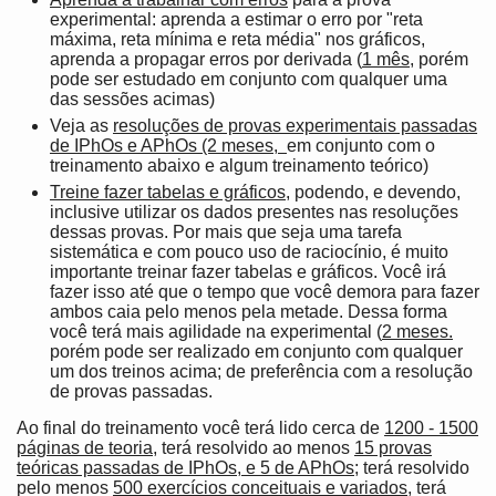
experimental: aprenda a estimar o erro por "reta
máxima, reta mínima e reta média" nos gráficos,
aprenda a propagar erros por derivada (
1 mês
, porém
pode ser estudado em conjunto com qualquer uma
das sessões acimas)
Veja as
resoluções de provas experimentais passadas
de IPhOs e APhOs (2 meses,
em conjunto com o
treinamento abaixo e algum treinamento teórico)
Treine fazer tabelas e gráficos
, podendo, e devendo,
inclusive utilizar os dados presentes nas resoluções
dessas provas. Por mais que seja uma tarefa
sistemática e com pouco uso de raciocínio, é muito
importante treinar fazer tabelas e gráficos. Você irá
fazer isso até que o tempo que você demora para fazer
ambos caia pelo menos pela metade. Dessa forma
você terá mais agilidade na experimental (
2 meses.
porém pode ser realizado em conjunto com qualquer
um dos treinos acima; de preferência com a resolução
de provas passadas.
Ao final do treinamento você terá lido cerca de
1200 - 1500
páginas de teoria
, terá resolvido ao menos
15 provas
teóricas passadas de IPhOs, e 5 de APhOs
; terá resolvido
pelo menos
500 exercícios conceituais e variados
, terá