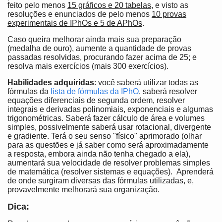
feito pelo menos
15 gráficos e 20 tabelas
, e visto as
resoluções e enunciados de pelo menos
10 provas
experimentais de IPhOs e 5 de APhOs
.
Caso queira melhorar ainda mais sua preparação
(medalha de ouro), aumente a quantidade de provas
passadas resolvidas, procurando fazer acima de 25; e
resolva mais exercícios (mais 300 exercícios).
Habilidades adquiridas
: você saberá utilizar todas as
fórmulas da
lista de fórmulas da IPhO
, saberá resolver
equações diferenciais de segunda ordem, resolver
integrais e derivadas polinomiais, exponenciais e algumas
trigonométricas. Saberá fazer cálculo de área e volumes
simples, possivelmente saberá usar rotacional, divergente
e gradiente. Terá o seu senso "físico" aprimorado (olhar
para as questões e já saber como será aproximadamente
a resposta, embora ainda não tenha chegado a ela),
aumentará sua velocidade de resolver problemas simples
de matemática (resolver sistemas e equações). Aprenderá
de onde surgiram diversas das fórmulas utilizadas, e,
provavelmente melhorará sua organização.
Dica: