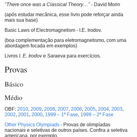
"There once was a Classical Theory…"
- David Morin
(após estudar mecânica, esse livro pode reforçar ainda
mais sua base)
Basic Laws of Electromagnetism - I.E. Irodov.
(boa complementação para eletromagnetismo, com uma
abordagem focada em exemplos)
Livros
I. E. Irodov
e
Saraeva
para exercícios.
Provas
Básico
Médio
OBF:
2010
,
2009
,
2008
,
2007
,
2006
,
2005
,
2004
,
2003
,
2002
,
2001
,
2000
,
1999 – 1ª Fase
,
1999 – 2ª Fase
Other Physics Olympiads
- Provas de olimpíadas
nacionais e seletivas de outros países. Confira a seletiva
americana, por exemplo.