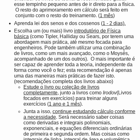
esse tempinho pequeno antes de ir direto para a física.
O resto do aprimoramento em cálculo será feito em
conjunto com o resto do treinamento. (
1 mês
)
Aprenda lei dos senos e dos cossenos (
1 - 2 dias).
Escolha um (ou mais) livro
introdutório de Física
básica
(como Tipler, Halliday ou Sears, por terem uma
abordagem mais prática, até mesmo focada para
engenheiros. Pode também utilizar uma combinação
de livros, como um mais avançado, como o Moysés,
acompanhado de um dos outros). O mais importante é
ser capaz de aprender toda a teoria, independente da
forma como você o fez; esta recomendação é apenas
uma das maneiras mais práticas de fazer isto.
(recomendações completa dos livros abaixo)
Estude o livro ou coleção de livros
completamente
, junto a livros como
Irodov
(Livros
focados em exercícios) para treinar alguns
exercícios (
1 ano e 1 mês
).
Junta a isso,
continue estudando cálculo conforme
a necessidade
. Será necessário saber coisas
como derivadas e integrais polinomiais,
exponenciais, e equações diferenciais ordinárias
de primeira e segunda ordem. Mas coisas como
integrais de linha, integral de área e volumétrica