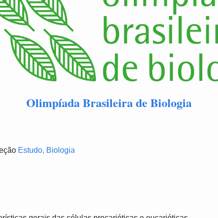
Olimpíada Brasileira de Biologia
 seção
Estudo, Biologia
rísticas gerais das células procarióticas e eucarióticas.