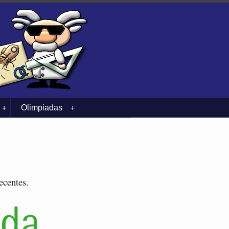
Olimpiadas
+
+
ecentes.