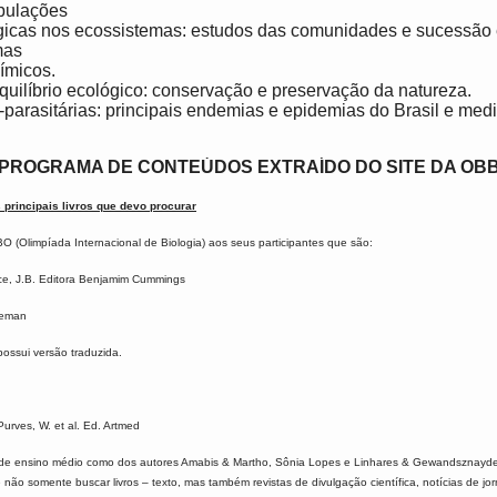
pulações
gicas nos ecossistemas: estudos das comunidades e sucessão 
mas
ímicos.
quilíbrio ecológico: conservação e preservação da natureza.
-parasitárias: principais endemias e epidemias do Brasil e me
PROGRAMA DE CONTEÚDOS EXTRAÍDO DO SITE DA OB
 principais livros que devo procurar
IBO (Olimpíada Internacional de Biologia) aos seus participantes que são:
ece, J.B. Editora Benjamim Cummings
eeman
possui versão traduzida.
Purves, W. et al. Ed. Artmed
sino médio como dos autores Amabis & Martho, Sônia Lopes e Linhares & Gewandsznayde
ão somente buscar livros – texto, mas também revistas de divulgação científica, notícias de jo