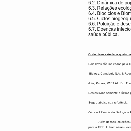
6.2. Dinâmica de po
6.3. Relações ecoló
6.4. Biociclos e Bio
6.5. Ciclos biogeoqu
6.6. Poluição e dese
6.7. Doenças infecto
saúde pública.
Onde devo estudar e quais os
Dois livros são indicados pela 
-Biology, Campbell, N.A. & Re
-Life, Purves, W ET AL. Ed. Fr
Destes livros somente o último 
Segue abaixo sua referência:
-Vida – A Cência da Biologia – 
Além desses, coleções de en
para a OBB. O bom aluno deve n