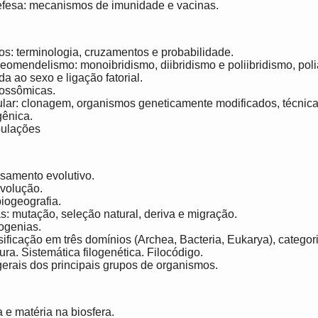
efesa: mecanismos de imunidade e vacinas.
os: terminologia, cruzamentos e probabilidade.
omendelismo: monoibridismo, diibridismo e poliibridismo, polia
a ao sexo e ligação fatorial.
mossômicas.
ular: clonagem, organismos geneticamente modificados, técnica
gênica.
pulações
nsamento evolutivo.
Evolução.
biogeografia.
as: mutação, seleção natural, deriva e migração.
logenias.
sificação em três domínios (Archea, Bacteria, Eukarya), catego
ra. Sistemática filogenética. Filocódigo.
 gerais dos principais grupos de organismos.
a e matéria na biosfera.