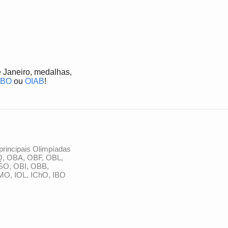
 Janeiro, medalhas,
IBO
ou
OIAB
!
principais Olimpíadas
Q, OBA, OBF, OBL,
SO, OBI, OBB,
MO, IOL, IChO, IBO