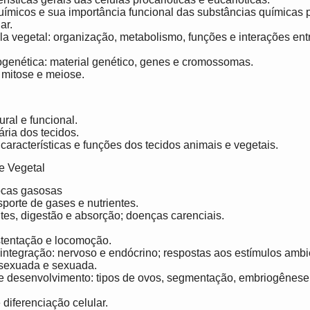
ímicos e sua importância funcional das substâncias químicas
ar.
la vegetal: organização, metabolismo, funções e interações entr
genética: material genético, genes e cromossomas.
 mitose e meiose.
ural e funcional.
ria dos tecidos.
, características e funções dos tecidos animais e vegetais.
 e Vegetal
rocas gasosas
sporte de gases e nutrientes.
entes, digestão e absorção; doenças carenciais.
stentação e locomoção.
integração: nervoso e endócrino; respostas aos estímulos ambi
ssexuada e sexuada.
 desenvolvimento: tipos de ovos, segmentação, embriogênese 
 diferenciação celular.