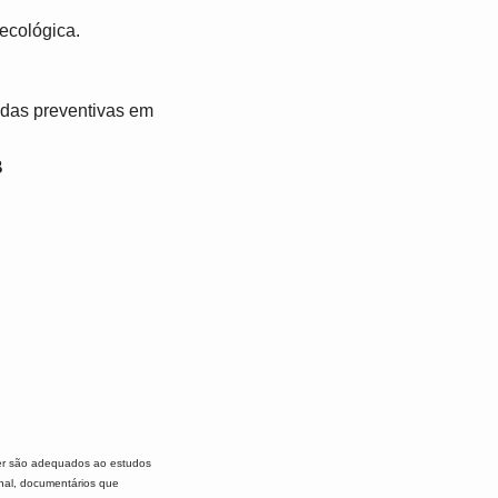
ecológica.
didas preventivas em
B
r são adequados ao estudos
rnal, documentários que