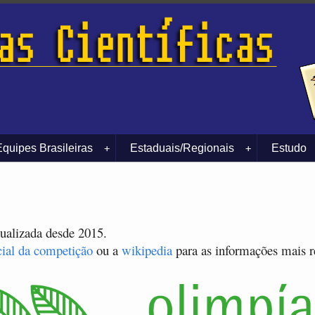
Equipes Brasileiras
Estaduais/Regionais
Estudo
+
+
tualizada desde 2015.
cial da competição
ou a
wikipedia
para as informações mais r