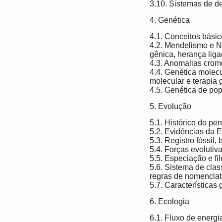
3.10. Sistemas de d
4. Genética
4.1. Conceitos básic
4.2. Mendelismo e Ne
gênica, herança ligad
4.3. Anomalias cro
4.4. Genética molec
molecular e terapia 
4.5. Genética de po
5. Evolução
5.1. Histórico do pe
5.2. Evidências da 
5.3. Registro fóssil, 
5.4. Forças evolutiv
5.5. Especiação e fi
5.6. Sistema de clas
regras de nomenclatu
5.7. Características
6. Ecologia
6.1. Fluxo de energi