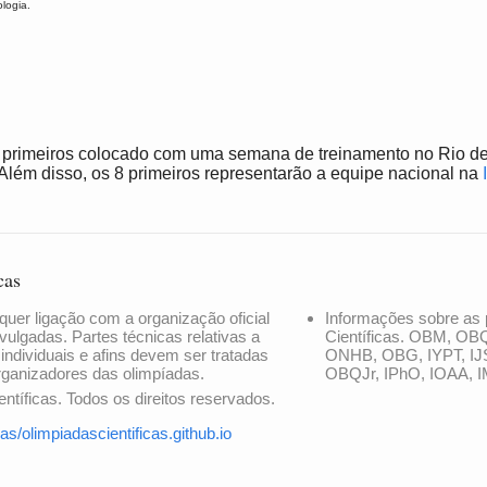
logia.
primeiros colocado com uma semana de treinamento no Rio de
s. Além disso, os 8 primeiros representarão a equipe nacional na
cas
quer ligação com a organização oficial
Informações sobre as 
vulgadas. Partes técnicas relativas a
Científicas. OBM, OB
 individuais e afins devem ser tratadas
ONHB, OBG, IYPT, IJ
rganizadores das olimpíadas.
OBQJr, IPhO, IOAA, I
ntíficas. Todos os direitos reservados.
as/olimpiadascientificas.github.io