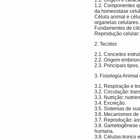
1.2. Componentes qu
da homeostase celul
Célula animal e célu
organelas celulares.
Fundamentos de cito
Reprodução celular:
2. Tecidos
2.1. Conceitos estrut
2.2. Origem embrioná
2.3. Principais tipos
3. Fisiologia Animal
3.1. Respiração e t
3.2. Circulação: tran
3.3. Nutrição: nutri
3.4. Excreção.
3.5. Sistemas de su
3.6. Mecanismos de 
3.7. Reprodução: a
3.8. Gametogênese e
humana.
3.9. Células-tronco e