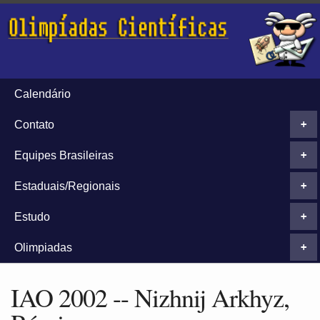
Calendário
Contato
+
Equipes Brasileiras
+
Estaduais/Regionais
+
Estudo
+
Olimpiadas
+
IAO 2002 -- Nizhnij Arkhyz,