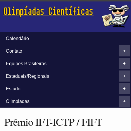
Calendário
Contato
+
Equipes Brasileiras
+
Estaduais/Regionais
+
Estudo
+
Olimpiadas
+
Prêmio IFT-ICTP / FIFT