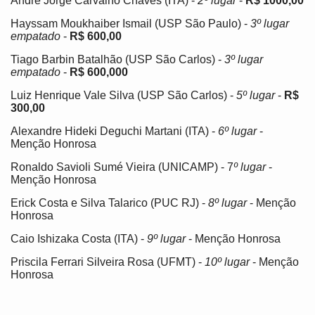
André Jorge Carvalho Chaves (ITA) -
2º lugar
-
R$ 1000,00
Hayssam Moukhaiber Ismail (USP São Paulo) -
3º lugar
empatado
-
R$ 600,00
Tiago Barbin Batalhão (USP São Carlos) -
3º lugar
empatado
-
R$ 600,000
Luiz Henrique Vale Silva (USP São Carlos) -
5º lugar
-
R$
300,00
Alexandre Hideki Deguchi Martani (ITA) -
6º lugar
-
Menção Honrosa
Ronaldo Savioli Sumé Vieira (UNICAMP) - 7
º lugar
-
Menção Honrosa
Erick Costa e Silva Talarico (PUC RJ) -
8º lugar
- Menção
Honrosa
Caio Ishizaka Costa (ITA) -
9º lugar
- Menção Honrosa
Priscila Ferrari Silveira Rosa (UFMT) -
10º lugar
- Menção
Honrosa