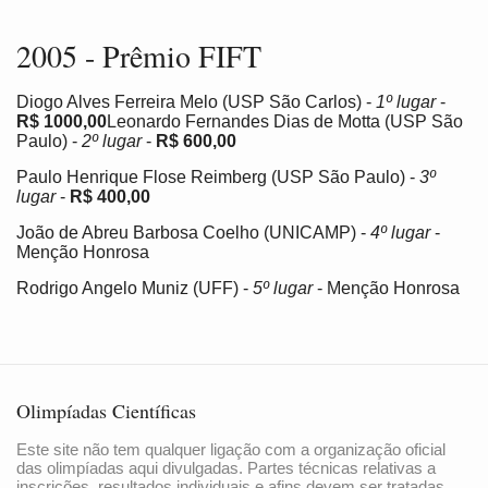
2005 - Prêmio FIFT
Diogo Alves Ferreira Melo (USP São Carlos) -
1º lugar
-
R$ 1000,00
Leonardo Fernandes Dias de Motta (USP São
Paulo) -
2º lugar
-
R$ 600,00
Paulo Henrique Flose Reimberg (USP São Paulo) -
3º
lugar
-
R$ 400,00
João de Abreu Barbosa Coelho (UNICAMP) -
4º lugar
-
Menção Honrosa
Rodrigo Angelo Muniz (UFF) -
5º lugar
- Menção Honrosa
Olimpíadas Científicas
Este site não tem qualquer ligação com a organização oficial
das olimpíadas aqui divulgadas. Partes técnicas relativas a
inscrições, resultados individuais e afins devem ser tratadas