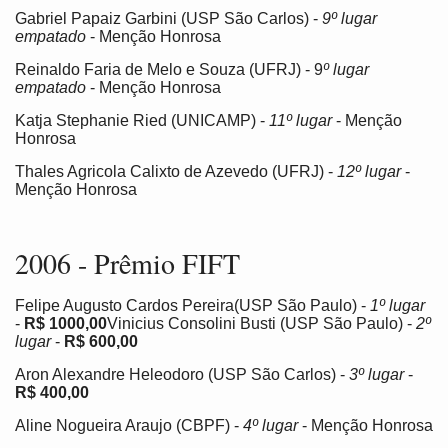
Gabriel Papaiz Garbini (USP São Carlos) -
9º lugar
empatado
- Menção Honrosa
Reinaldo Faria de Melo e Souza (UFRJ) - 9
º lugar
empatado
- Menção Honrosa
Katja Stephanie Ried (UNICAMP) -
11º lugar
- Menção
Honrosa
Thales Agricola Calixto de Azevedo (UFRJ) -
12º lugar
-
Menção Honrosa
2006 - Prêmio FIFT
Felipe Augusto Cardos Pereira(USP São Paulo) -
1º lugar
-
R$ 1000,00
Vinicius Consolini Busti (USP São Paulo) -
2º
lugar
-
R$ 600,00
Aron Alexandre Heleodoro (USP São Carlos) -
3º lugar
-
R$ 400,00
Aline Nogueira Araujo (CBPF) -
4º lugar
- Menção Honrosa