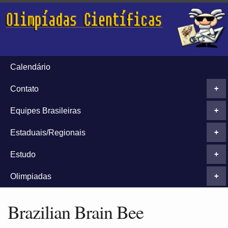
Calendário
Contato
+
Equipes Brasileiras
+
Estaduais/Regionais
+
Estudo
+
Olimpiadas
+
Brazilian Brain Bee