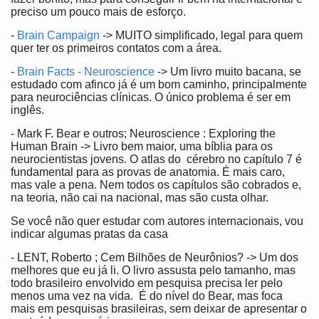
preciso um pouco mais de esforço.
-
Brain Campaign
-> MUITO simplificado, legal para quem
quer ter os primeiros contatos com a área.
-
Brain Facts - Neuroscience
-> Um livro muito bacana, se
estudado com afinco já é um bom caminho, principalmente
para neurociências clínicas. O único problema é ser em
inglês.
- Mark F. Bear e outros; Neuroscience : Exploring the
Human Brain -> Livro bem maior, uma bíblia para os
neurocientistas jovens. O atlas do cérebro no capítulo 7 é
fundamental para as provas de anatomia. É mais caro,
mas vale a pena. Nem todos os capítulos são cobrados e,
na teoria, não cai na nacional, mas são custa olhar.
Se você não quer estudar com autores internacionais, vou
indicar algumas pratas da casa
- LENT, Roberto ; Cem Bilhões de Neurônios? -> Um dos
melhores que eu já li. O livro assusta pelo tamanho, mas
todo brasileiro envolvido em pesquisa precisa ler pelo
menos uma vez na vida. É do nível do Bear, mas foca
mais em pesquisas brasileiras, sem deixar de apresentar o