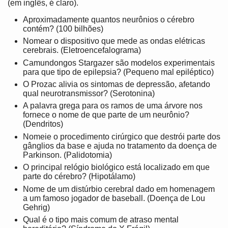
(em inglês, é claro).
Aproximadamente quantos neurônios o cérebro
contém? (100 bilhões)
Nomear o dispositivo que mede as ondas elétricas
cerebrais. (Eletroencefalograma)
Camundongos Stargazer são modelos experimentais
para que tipo de epilepsia? (Pequeno mal epiléptico)
O Prozac alivia os sintomas de depressão, afetando
qual neurotransmissor? (Serotonina)
A palavra grega para os ramos de uma árvore nos
fornece o nome de que parte de um neurônio?
(Dendritos)
Nomeie o procedimento cirúrgico que destrói parte dos
gânglios da base e ajuda no tratamento da doença de
Parkinson. (Palidotomia)
O principal relógio biológico está localizado em que
parte do cérebro? (Hipotálamo)
Nome de um distúrbio cerebral dado em homenagem
a um famoso jogador de baseball. (Doença de Lou
Gehrig)
Qual é o tipo mais comum de atraso mental