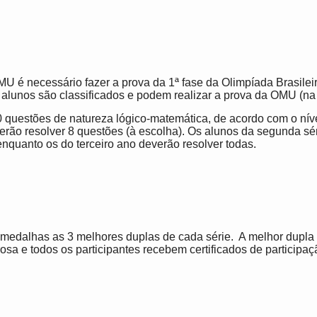
MU é necessário fazer a prova da 1ª fase da Olimpíada Brasile
alunos são classificados e podem realizar a prova da OMU (na 
 questões de natureza lógico-matemática, de acordo com o níve
verão resolver 8 questões (à escolha). Os alunos da segunda s
enquanto os do terceiro ano deverão resolver todas.
edalhas as 3 melhores duplas de cada série. A melhor dupla
a e todos os participantes recebem certificados de participaç