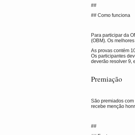
##
## Como funciona
Para participar da O
(OBM). Os melhores 
As provas contém 10
Os participantes de
deverão resolver 9, 
Premiação
São premiados com m
recebe menção honros
##