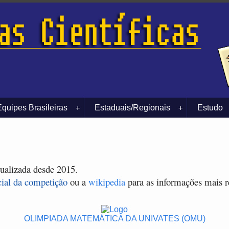
Equipes Brasileiras
Estaduais/Regionais
Estudo
+
+
tualizada desde 2015.
cial da competição
ou a
wikipedia
para as informações mais r
OLIMPIADA MATEMÁTICA DA UNIVATES (OMU)