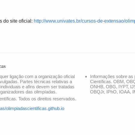
 do site oficial:
http://www.univates.br/cursos-de-extensao/olim
cas
quer ligação com a organização oficial
Informações sobre as 
vulgadas. Partes técnicas relativas a
Científicas. OBM, OB
 individuais e afins devem ser tratadas
ONHB, OBG, IYPT, IJ
rganizadores das olimpíadas.
OBQJr, IPhO, IOAA, I
ntíficas. Todos os direitos reservados.
as/olimpiadascientificas.github.io