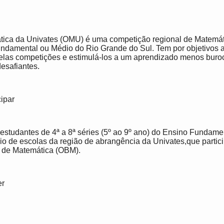
ica da Univates (OMU) é uma competição regional de Matemát
ndamental ou Médio do Rio Grande do Sul. Tem por objetivos a
pelas competições e estimulá-los a um aprendizado menos buroc
esafiantes.
ipar
studantes de 4ª a 8ª séries (5º ao 9º ano) do Ensino Fundamen
io de escolas da região de abrangência da Univates,que partic
a de Matemática (OBM).
er