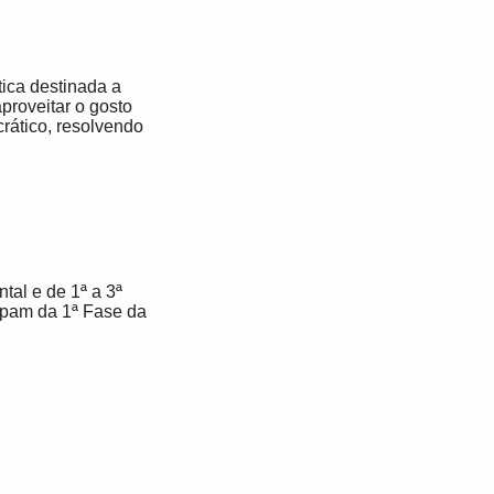
ica destinada a
proveitar o gosto
rático, resolvendo
tal e de 1ª a 3ª
ipam da 1ª Fase da