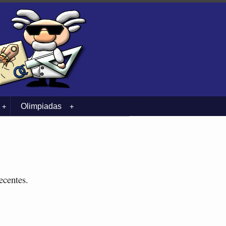
Olimpiadas
+
+
ecentes.