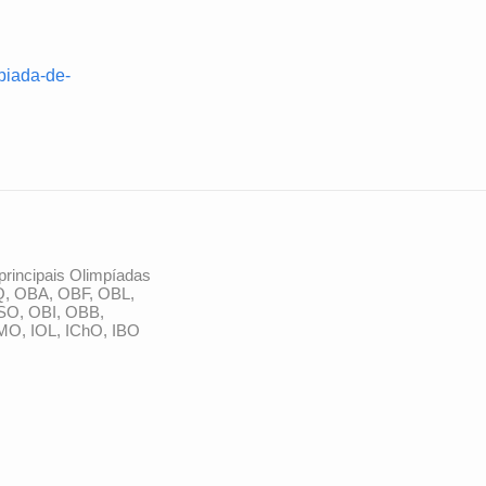
piada-de-
principais Olimpíadas
Q, OBA, OBF, OBL,
SO, OBI, OBB,
MO, IOL, IChO, IBO