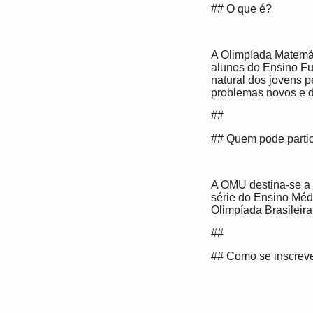
## O que é?
A Olimpíada Matemát
alunos do Ensino Fu
natural dos jovens 
problemas novos e d
##
## Quem pode partic
A OMU destina-se a e
série do Ensino Méd
Olimpíada Brasileir
##
## Como se inscrev