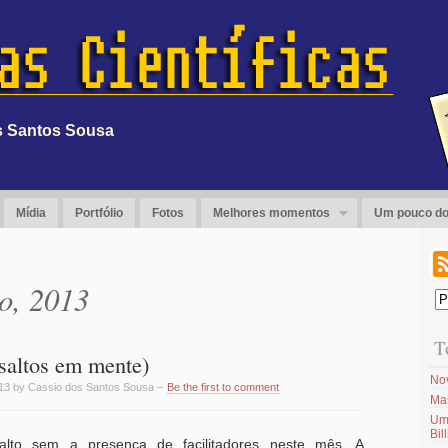
os Santos Sousa
Mídia
Portfólio
Fotos
Melhores momentos
Um pouco do
o, 2013
T
saltos em mente)
No
13 by Cassio dos Santos Sousa –
Be the first to comment
Ma
Um
Bil
salto sem a presença de facilitadores neste mês. A