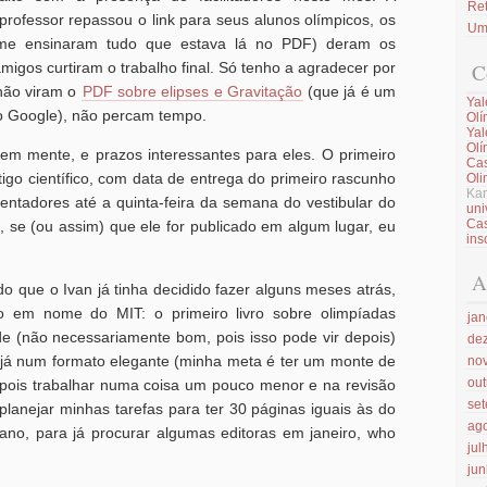
Ret
professor repassou o link para seus alunos olímpicos, os
Um 
me ensinaram tudo que estava lá no PDF) deram os
amigos curtiram o trabalho final. Só tenho a agradecer por
C
 não viram o
PDF sobre elipses e Gravitação
(que já é um
Yal
do Google), não percam tempo.
Olí
Yal
Olí
em mente, e prazos interessantes para eles. O primeiro
Cas
tigo científico, com data de entrega do primeiro rascunho
Oli
Kam
entadores até a quinta-feira da semana do vestibular do
uni
Cas
, se (ou assim) que ele for publicado em algum lugar, eu
ins
A
o que o Ivan já tinha decidido fazer alguns meses atrás,
 em nome do MIT: o primeiro livro sobre olimpíadas
jan
nde (não necessariamente bom, pois isso pode vir depois)
de
s já num formato elegante (minha meta é ter um monte de
no
ou
epois trabalhar numa coisa um pouco menor e na revisão
se
planejar minhas tarefas para ter 30 páginas iguais às do
ag
ano, para já procurar algumas editoras em janeiro, who
jul
ju