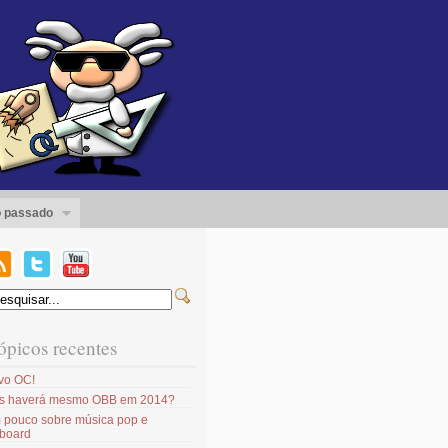
 passado
ópicos recentes
vo OC!
s haverá mesmo OBB em 2014?
 pouco sobre música pop e
lboard