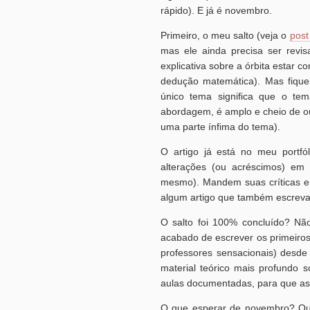
rápido). E já é novembro.
Primeiro, o meu salto (veja o
post
mas ele ainda precisa ser rev
explicativa sobre a órbita estar 
dedução matemática). Mas fiquei
único tema significa que o tem
abordagem, é amplo e cheio de ou
uma parte ínfima do tema).
O artigo já está no meu portfó
alterações (ou acréscimos) em
mesmo). Mandem suas críticas e
algum artigo que também escreva 
O salto foi 100% concluído? Não
acabado de escrever os primeiros
professores sensacionais) desd
material teórico mais profundo 
aulas documentadas, para que as
O que esperar de novembro? Quais