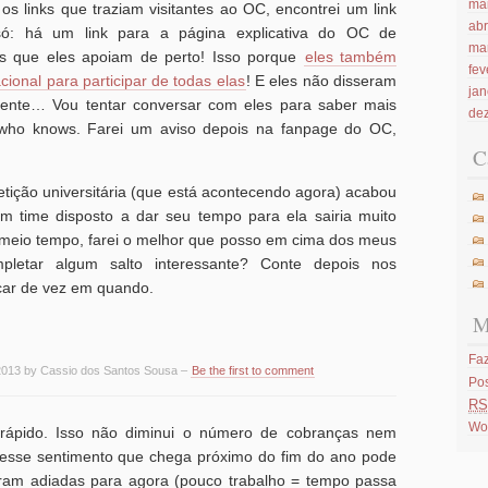
ma
 os links que traziam visitantes ao OC, encontrei um link
abr
só: há um link para a página explicativa do OC de
ma
as que eles apoiam de perto! Isso porque
eles também
fev
ional para participar de todas elas
! E eles não disseram
jan
emente… Vou tentar conversar com eles para saber mais
de
who knows. Farei um aviso depois na fanpage do OC,
C
etição universitária (que está acontecendo agora) acabou
um time disposto a dar seu tempo para ela sairia muito
 meio tempo, farei o melhor que posso em cima dos meus
pletar algum salto interessante? Conte depois nos
car de vez em quando.
M
Faz
2013 by Cassio dos Santos Sousa –
Be the first to comment
Po
RS
Wo
rápido. Isso não diminui o número de cobranças nem
io: esse sentimento que chega próximo do fim do ano pode
foram adiadas para agora (pouco trabalho = tempo passa