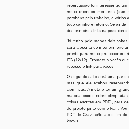
repercussão foi interessante: um 
meus queridos mentores (que 
parabéns pelo trabalho, e vários 
todo carinho e retorno. Se ainda
dos primeiros links na pesquisa 
Já tenho pelo menos dois saltos 
será a escrita do meu primeiro ar
pronto para meus professores ori
ITA (12/12). Prometo a vocês que
repasso o link para vocês.
O segundo salto será uma parte d
mas que ele acabou reservando
científicas. A meta é ter um gra
material escrito sobre olimpíada
coisas escritas em PDF), para d
do projeto junto com o Ivan. Vou 
PDF de Gravitação até o fim do 
knows.