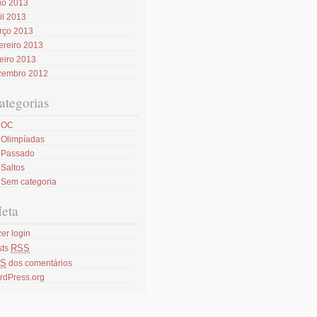
io 2013
il 2013
rço 2013
ereiro 2013
eiro 2013
zembro 2012
ategorias
OC
Olimpíadas
Passado
Saltos
Sem categoria
eta
er login
RSS
sts
S
dos comentários
rdPress.org