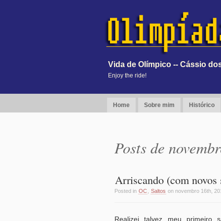
Vida de Olímpico -- Cássio d
Enjoy the ride!
Home
Sobre mim
Histórico
Posts de novembr
Arriscando (com novos 
Posted in
OC
,
Saltos
on novembro 16th, 20
Realizei talvez meu primeiro 