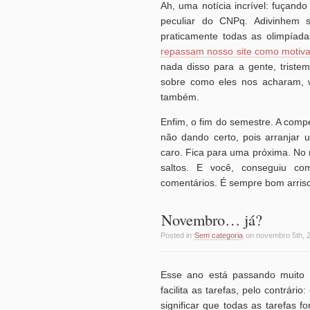
Ah, uma notícia incrível: fuçando
peculiar do CNPq. Adivinhem 
praticamente todas as olimpíad
repassam nosso site como motivac
nada disso para a gente, trist
sobre como eles nos acharam, 
também.
Enfim, o fim do semestre. A comp
não dando certo, pois arranjar 
caro. Fica para uma próxima. No
saltos. E você, conseguiu com
comentários. É sempre bom arris
Novembro… já?
Posted in
Sem categoria
on novembro 5th, 
Esse ano está passando muito 
facilita as tarefas, pelo contrár
significar que todas as tarefas 