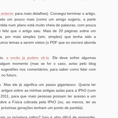
 anterior
para mais detalhes). Consegui terminar o artigo,
isado um pouco mais (como um amigo sugeriu, a parte
contida num plano está muito cheia de palavras, com pouca
 feliz que o artigo saiu. Mais de 20 páginas sobre um
a, por mais simples (sim, simples) que tenha sido a
tros temas a serem vistos (o PDF que eu escrevi aborda
lio,
e vocês já podem vê-lo
. Ele deve sofrer algumas
 algum momento (mas se for o caso, aviso pelo blog
 sugestões nos comentários, para saber como lidar com
no futuro.
. Mas ele já significa um passo gigantesco. Queria ter
 artigos sobre as minhas antigas aulas para a IPhO (com
e 2011, para que mais pessoas possam ter acesso a um
sobre a Física cobrada pela IPhO (ou, ao menos, ter as
 próximas gerações tenham um ponto de partida).
 os próximos saltos? Isso é algo difícil de responder.