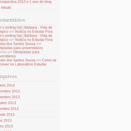
rospectiva 2013 e 1 ano de blog
tributo
omentários
e’s sorting hat | Bárbara - Vida de
mpico
em
Notícia no Estudar Fora
e’s sorting hat | Bárbara - Vida de
mpico
em
Notícia no Estudar Fora
sio dos Santos Sousa
em
mpíadas para universitários
illa
em
Olimpíadas para
versitários
sio dos Santos Sousa
em
Como se
crever no Laboratório Estudar
rquivos
eiro 2014
zembro 2013
vembro 2013
tubro 2013
tembro 2013
osto 2013
ho 2013
nho 2013