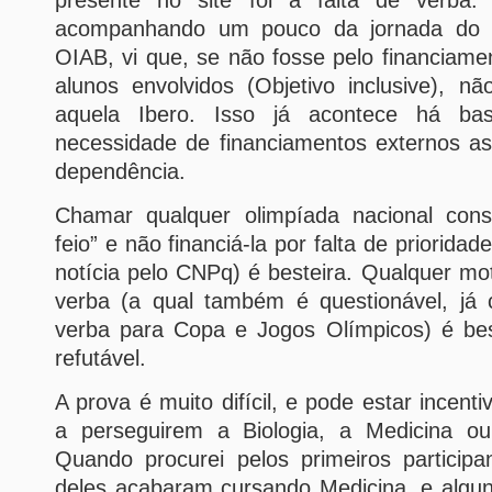
presente no site foi a falta de verba.
acompanhando um pouco da jornada do 
OIAB, vi que, se não fosse pelo financiame
alunos envolvidos (Objetivo inclusive), n
aquela Ibero. Isso já acontece há ba
necessidade de financiamentos externos as
dependência.
Chamar qualquer olimpíada nacional cons
feio” e não financiá-la por falta de priorida
notícia pelo CNPq) é besteira. Qualquer mot
verba (a qual também é questionável, já 
verba para Copa e Jogos Olímpicos) é best
refutável.
A prova é muito difícil, e pode estar incen
a perseguirem a Biologia, a Medicina o
Quando procurei pelos primeiros participa
deles acabaram cursando Medicina, e algun