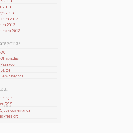
io 2013
il 2013
rço 2013
ereiro 2013
eiro 2013
zembro 2012
ategorias
OC
Olimpíadas
Passado
Saltos
Sem categoria
eta
er login
RSS
sts
S
dos comentários
rdPress.org