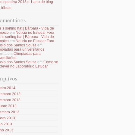
rospectiva 2013 e 1 ano de blog
tributo
omentários
e’s sorting hat | Bárbara - Vida de
mpico
em
Notícia no Estudar Fora
e’s sorting hat | Bárbara - Vida de
mpico
em
Notícia no Estudar Fora
sio dos Santos Sousa
em
mpíadas para universitários
illa
em
Olimpíadas para
versitários
sio dos Santos Sousa
em
Como se
crever no Laboratório Estudar
rquivos
eiro 2014
zembro 2013
vembro 2013
tubro 2013
tembro 2013
osto 2013
ho 2013
nho 2013