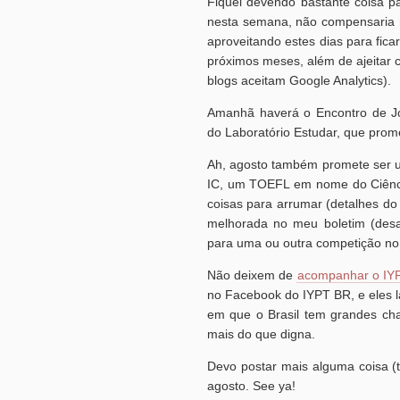
Fiquei devendo bastante coisa 
nesta semana, não compensaria no
aproveitando estes dias para fica
próximos meses, além de ajeitar c
blogs aceitam Google Analytics).
Amanhã haverá o Encontro de Jo
do Laboratório Estudar, que prome
Ah, agosto também promete ser um
IC, um TOEFL em nome do Ciência
coisas para arrumar (detalhes do 
melhorada no meu boletim (desaf
para uma ou outra competição no 
Não deixem de
acompanhar o IY
no Facebook do IYPT BR, e eles l
em que o Brasil tem grandes ch
mais do que digna.
Devo postar mais alguma coisa (t
agosto. See ya!