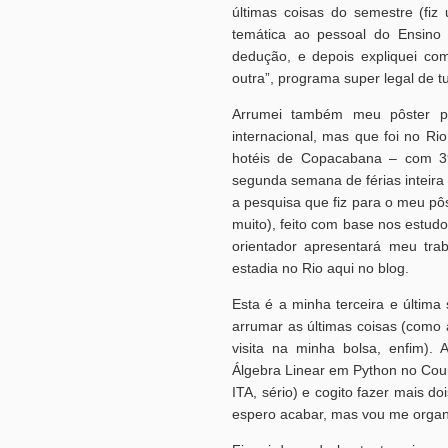
últimas coisas do semestre (fiz
temática ao pessoal do Ensino 
dedução, e depois expliquei c
outra”, programa super legal de t
Arrumei também meu pôster pa
internacional, mas que foi no Ri
hotéis de Copacabana – com 39
segunda semana de férias inteira l
a pesquisa que fiz para o meu pô
muito), feito com base nos estu
orientador apresentará meu tra
estadia no Rio aqui no blog.
Esta é a minha terceira e últim
arrumar as últimas coisas (como 
visita na minha bolsa, enfim).
Álgebra Linear em Python no Cour
ITA, sério) e cogito fazer mais d
espero acabar, mas vou me organiz