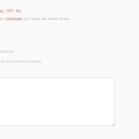
ias
,
IYPT
,
Rio
rias
Olimpíadas
por Cassio dos Santos Sousa.
brigatório)
(não será publicado) (obrigatório)