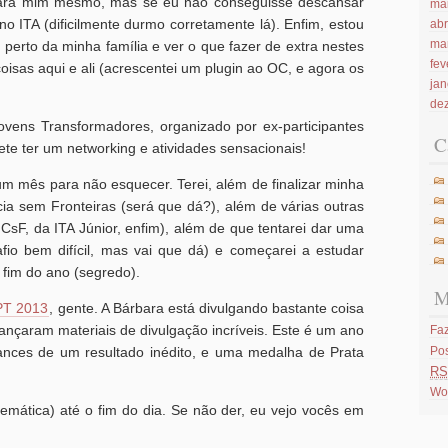
para mim mesmo, mas se eu não conseguisse descansar
ma
 ITA (dificilmente durmo corretamente lá). Enfim, estou
abr
ma
r perto da minha família e ver o que fazer de extra nestes
fev
oisas aqui e ali (acrescentei um plugin ao OC, e agora os
jan
de
vens Transformadores, organizado por ex-participantes
C
te ter um networking e atividades sensacionais!
 mês para não esquecer. Terei, além de finalizar minha
 sem Fronteiras (será que dá?), além de várias outras
CsF, da ITA Júnior, enfim), além de que tentarei dar uma
io bem difícil, mas vai que dá) e começarei a estudar
fim do ano (segredo).
M
PT 2013
, gente. A Bárbara está divulgando bastante coisa
ançaram materiais de divulgação incríveis. Este é um ano
Faz
ances de um resultado inédito, e uma medalha de Prata
Po
RS
Wo
emática) até o fim do dia. Se não der, eu vejo vocês em