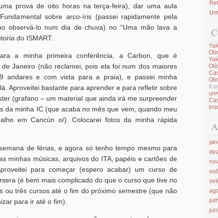
Ret
 uma prova de oito horas na terça-feira), dar uma aula
Um 
Fundamental sobre arco-íris (passei rapidamente pela
omo observá-lo num dia de chuva) no “Uma mão lava a
C
utoria do ISMART.
Yal
Olí
ra a minha primeira conferência, a Carbon, que é
Yal
o de Janeiro (não reclamei, pois ela foi num dos maiores
Olí
Cas
 andares e com vista para a praia), e passei minha
Oli
Kam
á. Aproveitei bastante para aprender e para refletir sobre
uni
ster (grafano – um material que ainda irá me surpreender
Cas
ins
dos da minha IC (que acaba no mês que vem, quando meu
balho em Cancún o/). Colocarei fotos da minha rápida
A
jan
a semana de férias, e agora só tenho tempo mesmo para
de
as minhas músicas, arquivos do ITA, papéis e cartões de
no
 Aproveitei para começar (espero acabar) um curso de
ou
sera (é bem mais complicado do que o curso que tive no
se
ois ou três cursos até o fim do próximo semestre (que não
ag
jul
ar para ir até o fim).
ju