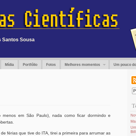
os Santos Sousa
Mídia
Portfólio
Fotos
Melhores momentos
Um pouco do
T
o menos em São Paulo), nada como ficar dormindo e
No
Ma
bertas.
Um
Bil
e férias que tive do ITA, tirei a primeira para arrumar as