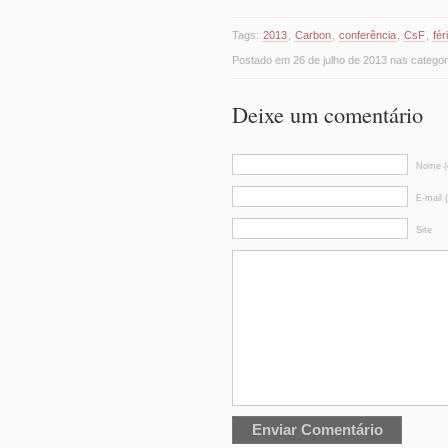
Tags:
2013
,
Carbon
,
conferência
,
CsF
,
fér
Postado em 26 de julho de 2013 nas catego
Deixe um comentário
Nome (o
E-mail 
Site