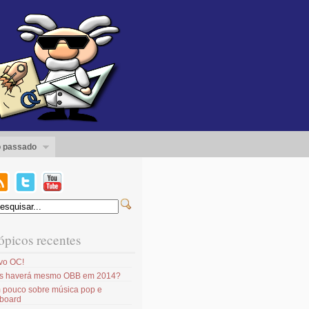
 passado
ópicos recentes
vo OC!
s haverá mesmo OBB em 2014?
 pouco sobre música pop e
lboard