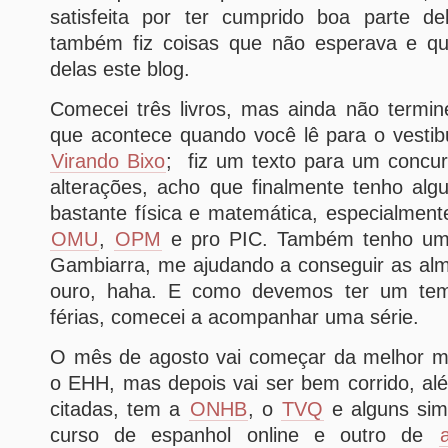
satisfeita por ter cumprido boa parte d
também fiz coisas que não esperava e q
delas este blog.
Comecei três livros, mas ainda não termin
que acontece quando você lê para o vestib
Virando Bixo
; fiz um texto para um concur
alterações, acho que finalmente tenho alg
bastante física e matemática, especialmen
OMU
,
OPM
e pro PIC. Também tenho um 
Gambiarra, me ajudando a conseguir as al
ouro, haha. E como devemos ter um tem
férias, comecei a acompanhar uma série.
O mês de agosto vai começar da melhor m
o EHH, mas depois vai ser bem corrido, al
citadas, tem a
ONHB
, o
TVQ
e alguns sim
curso de espanhol online e outro de
a