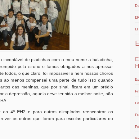
De
E
E
E
 incontável de piadinhas com o meu nome
a baladinha,
H
rrompido pela sirene e fomos obrigados a nos apressar
e todos, o que claro, foi impossível e nem nossos choros
as ao menos compensei uma parte de tudo isso quando
Ex
artos das meninas, que por sinal, ficam em um prédio
Fi
 a depressão, aquela deve ter sido a melhor noite, não
AHA.
Fo
r ao 4º EH2 e para outras olimpíadas reencontrar os
Fr
ever os outros que foram para escolas particulares ou
Fé
Ge