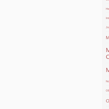
He
In
Jo
M
M
No
O