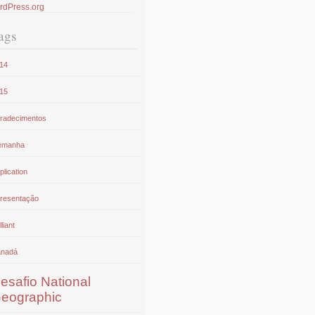
rdPress.org
ags
14
15
radecimentos
emanha
plication
resentação
lliant
nadá
esafio National
eographic