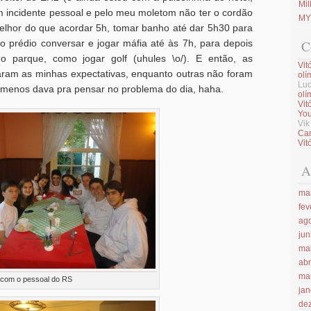
Mi
m incidente pessoal e pelo meu moletom não ter o cordão
MYC
melhor do que acordar 5h, tomar banho até dar 5h30 para
o prédio conversar e jogar máfia até às 7h, para depois
C
o parque, como jogar golf (uhules \o/). E então, as
Vit
ram as minhas expectativas, enquanto outras não foram
olí
Luc
 menos dava pra pensar no problema do dia, haha.
olí
Vit
You
Vi
Ca
Vit
A
ma
fev
ag
ju
ma
abr
ma
com o pessoal do RS
jan
de