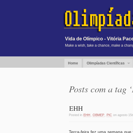
Vida de Olímpico - Vitória Pac
Make a wish, take a chance, make a change
Home
Olimpíadas Científicas
Posts com a tag 
EHH
Posted in
EHH
,
OBMEP
,
PIC
on agosto 15t
Terça-feira fez uma semana que v