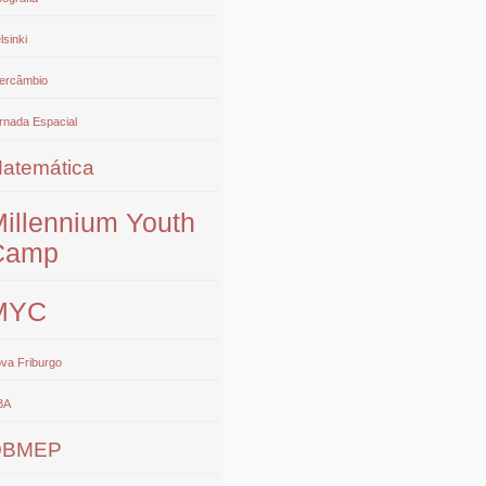
lsinki
tercâmbio
rnada Espacial
atemática
illennium Youth
Camp
MYC
va Friburgo
BA
OBMEP