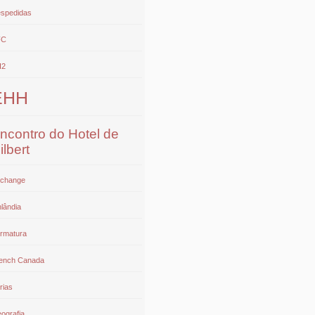
spedidas
FC
H2
EHH
ncontro do Hotel de
ilbert
change
nlândia
rmatura
ench Canada
rias
ografia