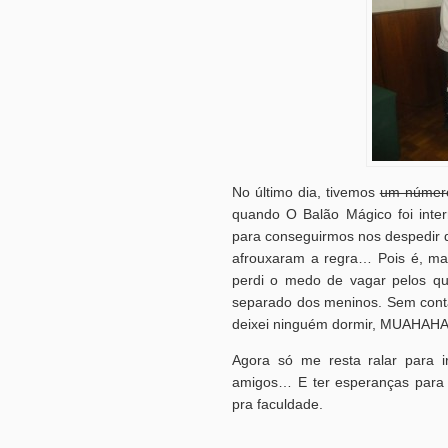
No último dia, tivemos
um número
quando O Balão Mágico foi inte
para conseguirmos nos despedir d
afrouxaram a regra… Pois é, m
perdi o medo de vagar pelos qu
separado dos meninos. Sem contar
deixei ninguém dormir, MUAHAH
Agora só me resta ralar para i
amigos… E ter esperanças para r
pra faculdade.