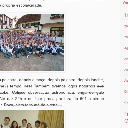
Wo
própria escola/cidade.
T
20
20
Ag
Al
Ap
s palestra, depois almoço, depois palestra, depois lanche,
Ap
inhe?) tempo livre! Também tivemos jogos noturnos
que
Bri
raokê,
Calipso
observação astronômica,
briga de galo
 Até dar 22h e
eu ficar presa pra fora do 601
a sirene
Ca
er.
Poxa, sinto falta até da sirene…
D
G