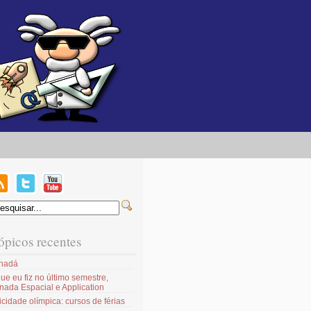
ópicos recentes
nadá
ue eu fiz no último semestre,
nada Espacial e Application
icidade olímpica: cursos de férias