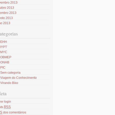
vembro 2013
tubro 2013
tembro 2013
osto 2013
ho 2013
ategorias
EHH
IYPT
MYC
OBMEP
ONHB
PIC
Sem categoria
Viagem do Conhecimento
Virando Bixo
eta
er login
RSS
sts
S
dos comentários