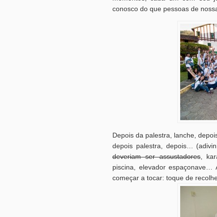
conosco do que pessoas de nossa 
Depois da palestra, lanche, depoi
depois palestra, depois… (adiv
deveriam ser assustadores
, ka
piscina, elevador espaçonave…
começar a tocar: toque de recolh