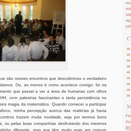
no
ou
se
ag
jul
C
que são nesses encontros que descobrimos o verdadeiro
studamos. Ou, ao menos é como acontece comigo: foi na
imento que passei a ver a área de humanas com olhos
EHH, com palestras fascinantes e tanta persistência no
eira magia da matemática. Quando comecei a participar
M
finco, minha percepção acerca das matérias já havia
Faz
contros trazem muita novidade, seja por termos bons
Po
os, ou pelas boas companhias desfrutando dos mesmos
RS
itinho diferente, mas que têm muito mais em comum