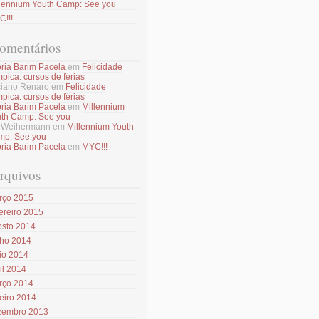
llennium Youth Camp: See you
!!!
omentários
ória Barim Pacela
em
Felicidade
mpica: cursos de férias
iano Renaro
em
Felicidade
mpica: cursos de férias
ória Barim Pacela
em
Millennium
th Camp: See you
k Weihermann
em
Millennium Youth
mp: See you
ória Barim Pacela
em
MYC!!!
rquivos
rço 2015
ereiro 2015
osto 2014
nho 2014
io 2014
il 2014
rço 2014
eiro 2014
zembro 2013