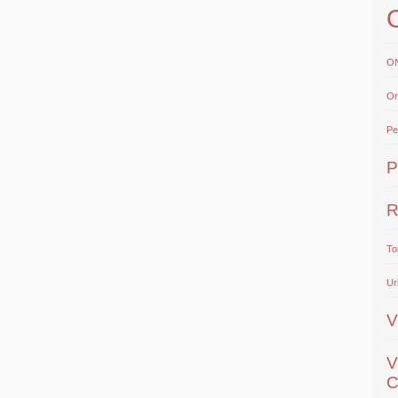
O
Or
Pe
P
R
To
Ur
V
V
C