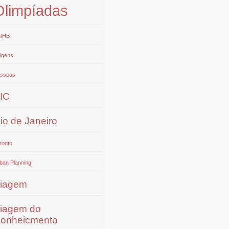
Olimpíadas
NHB
igens
ssoas
IC
io de Janeiro
ronto
ban Planning
iagem
iagem do
onheicmento