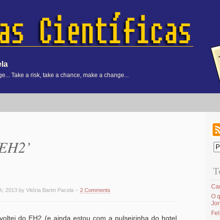
ela
... Take a risk, take a chance, make a change...
‘EH2’
T
Ca
h, 2013 by Vitória Barim Pacela –
2 Comments
O q
Jor
Fel
oltei do EH2 (e ainda estou com a pulseirinha do hotel,