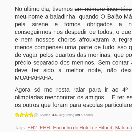
No último dia, tivemos
um número incontável
meu nome
a baladinha, quando O Balão Mág
pela sirene e fomos obrigados a n
conseguirmos nos despedir de todos, o que c
e nem nossos choros afrouxaram a regr
menos compensei uma parte de tudo isso 
de vagar pelos quartos das meninas, que po
prédio separado dos meninos. Sem contar 
deve ter sido a melhor noite, não deix
MUAHAHAHA.
Agora só me resta ralar para ir ao 4º
olimpíadas reencontrar os amigos… E ter e
os outros que foram para escolas particulare
5
votes,
4.40
avg. rating (
89
% score)
Tags:
EH2
,
EHH
,
Encontro do Hotel de Hilbert
,
Matemá