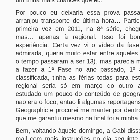
um tinha mais chances que eu.
Por pouco eu deixaria essa prova passa
arranjou transporte de última hora… Partic
primeira vez em 2011, na 8ª série, chegu
mas… apenas à regional. Isso foi bom,
experiência. Certa vez vi o vídeo da fase 
admirada, queria muito estar entre aquele
o tempo passaram a ser 13), mas parecia m
a fazer a 1ª Fase no ano passado, 1º
classificada, tinha as férias todas para es
regional seria só em março do outro 
estudado um pouco do conteúdo de geogra
não era o foco, então li algumas reportagen
Geographic e procurei me manter por dentr
que me garantiu mesmo na final foi a minha
Bem, voltando àquele domingo, a Gabi diss
mail com mais instruções no dia seguinte