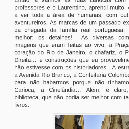
Então já saímos às ruas cariocas com
professores e o Laurentino, aprendi muito,
a ver toda a área de humanas, com outr
aventureiros. As marcas de um passado exp
da chegada da família real portuguesa,
melhor: os detalhes! As diversas com
imagens que eram feitas ao vivo, a Pra
coração do Rio de Janeiro, o chafariz, o 
Direita… e construções que eu provavelm
não estivesse com os historiadores . A estr
a Avenida Rio Branco, a Confeitaria Colom
para não babarmos
porque não tínhamo
Carioca, a Cinelândia… Além, é claro
biblioteca, que não podia ser melhor com t
livros.