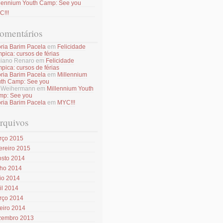
llennium Youth Camp: See you
!!!
omentários
ória Barim Pacela
em
Felicidade
mpica: cursos de férias
iano Renaro
em
Felicidade
mpica: cursos de férias
ória Barim Pacela
em
Millennium
th Camp: See you
k Weihermann
em
Millennium Youth
mp: See you
ória Barim Pacela
em
MYC!!!
rquivos
rço 2015
ereiro 2015
osto 2014
nho 2014
io 2014
il 2014
rço 2014
eiro 2014
zembro 2013