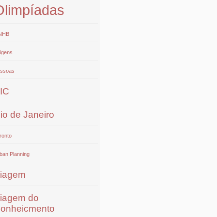
Olimpíadas
NHB
igens
ssoas
IC
io de Janeiro
ronto
ban Planning
iagem
iagem do
onheicmento