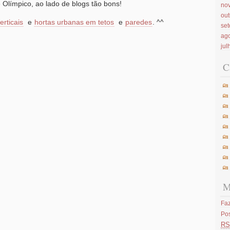
 Olímpico, ao lado de blogs tão bons!
no
ou
erticais
e
hortas urbanas em tetos
e
paredes
. ^^
se
ag
jul
C
M
Faz
Po
RS