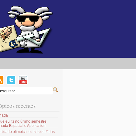
ópicos recentes
nadá
ue eu fiz no último semestre,
nada Espacial e Application
icidade olímpica: cursos de férias