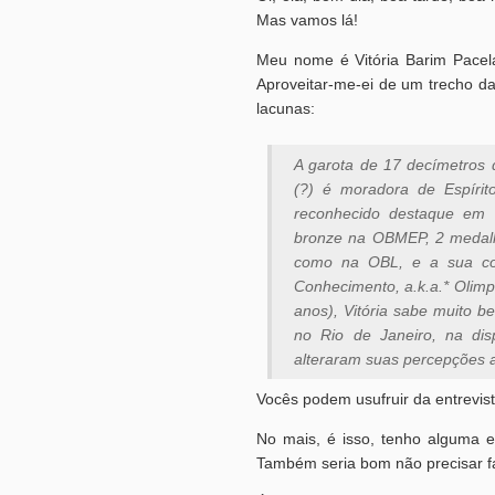
Mas vamos lá!
Meu nome é Vitória Barim Pacela
Aproveitar-me-ei de um trecho da
lacunas:
A garota de 17 decímetros 
(?) é moradora de Espíri
reconhecido destaque em o
bronze na OBMEP, 2 medal
como na OBL, e a sua conq
Conhecimento, a.k.a.* Olimp
anos), Vitória sabe muito b
no Rio de Janeiro, na dis
alteraram suas percepções 
Vocês podem usufruir da entrevis
No mais, é isso, tenho alguma e
Também seria bom não precisar fa