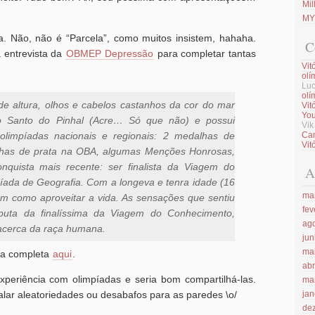
Mi
MYC
. Não, não é “Parcela”, como muitos insistem, hahaha.
C
 entrevista da
OBMEP Depressão
para completar tantas
Vit
olí
Luc
olí
de altura, olhos e cabelos castanhos da cor do mar
Vit
You
to Santo do Pinhal (Acre… Só que não) e possui
Vi
limpíadas nacionais e regionais: 2 medalhas de
Ca
Vit
has de prata na OBA, algumas Menções Honrosas,
uista mais recente: ser finalista da Viagem do
A
íada de Geografia. Com a longeva e tenra idade (16
ma
em como aproveitar a vida. As sensações que sentiu
fev
puta da finalíssima da Viagem do Conhecimento,
ag
acerca da raça humana.
ju
ma
ta completa
aqui
.
abr
xperiência com olimpíadas e seria bom compartilhá-las.
ma
lar aleatoriedades ou desabafos para as paredes \o/
jan
de