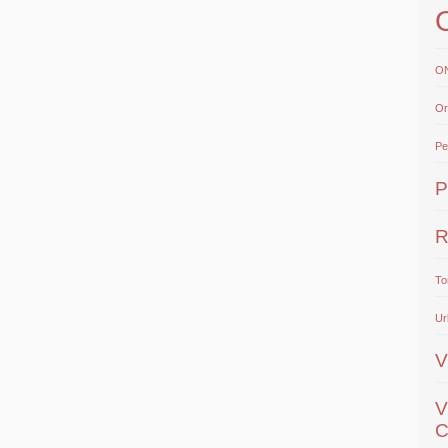
O
Or
Pe
P
R
To
Ur
V
V
C