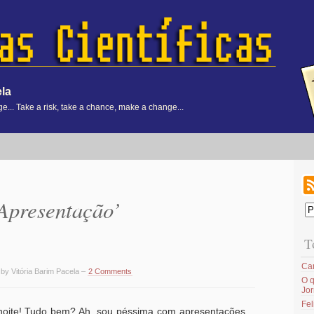
ela
... Take a risk, take a chance, make a change...
‘Apresentação’
T
Ca
 by Vitória Barim Pacela –
2 Comments
O q
Jor
Fel
a noite! Tudo bem? Ah, sou péssima com apresentações…