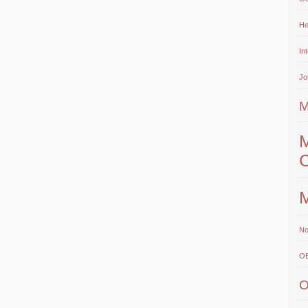
He
In
Jo
M
M
No
O