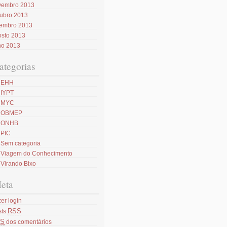
vembro 2013
tubro 2013
tembro 2013
osto 2013
ho 2013
ategorias
EHH
IYPT
MYC
OBMEP
ONHB
PIC
Sem categoria
Viagem do Conhecimento
Virando Bixo
eta
er login
RSS
sts
S
dos comentários