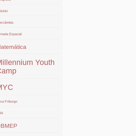
lsinki
tercâmbio
rnada Espacial
atemática
illennium Youth
Camp
MYC
va Friburgo
BA
OBMEP