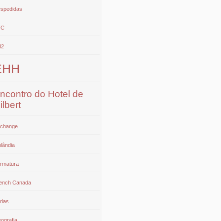
spedidas
FC
H2
EHH
ncontro do Hotel de
ilbert
change
nlândia
rmatura
ench Canada
rias
ografia