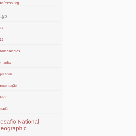
rdPress.org
ags
14
15
radecimentos
emanha
plication
resentação
lliant
nadá
esafio National
eographic