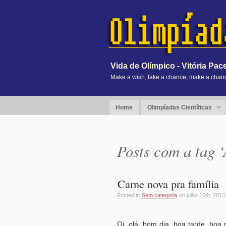
Vida de Olímpico - Vitória Pac
Make a wish, take a chance, make a change
Home
Olimpíadas Científicas
Posts com a tag 
Carne nova pra família
Posted in
Sem categoria
on julho 16th, 2013
Oi, olá, bom dia, boa tarde, bo