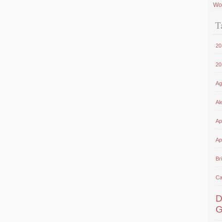
Wo
T
20
20
Ag
Al
Ap
Ap
Bri
Ca
D
G