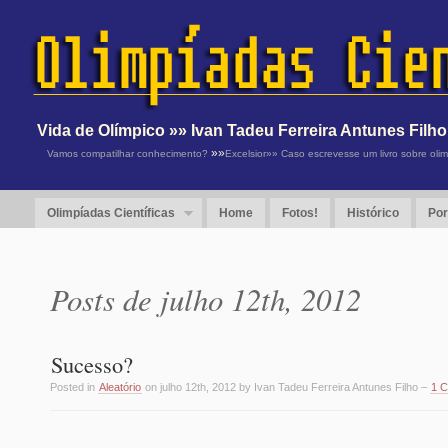
Vida de Olímpico »» Ivan Tadeu Ferreira Antunes Filho
»»
Vamos compatilhar conhecimento?
Excelsior»» Caso escrevesse um livro sobre oli
Olimpíadas Científicas
Home
Fotos!
Histórico
Por
Posts de julho 12th, 2012
Sucesso?
Posted in
Aleatório
on julho 12th, 2012 by Ivan Tadeu Ferreira Antunes Filho –
1 