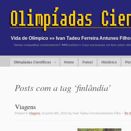
Vida de Olímpico »» Ivan Tadeu Ferreira Antunes Filho
»»
Vamos compatilhar conhecimento?
Excelsior»» Caso escrevesse um livro sobre oli
Olimpíadas Científicas
Home
Fotos!
Histórico
Por
Posts com a tag ‘finlândia’
Viagens
Posted in
Viagens
on junho 6th, 2012 by Ivan Tadeu Ferreira Antunes Filho –
Be t