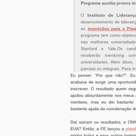
Programa auxilia jovens i
O
Instituto de Lideran
desenvolvimento de lideran
as
inscrições para o Pre
programa tem como objetivo 
nas melhores universidad
Stanford e Yale.Os can
receberão
mentoring
como
universidades. Além disso,
parciais ou integrais. Para 
Eu pensei: “Por que não?”. Eu
acabava de surgir uma oportunid
inscrever. O resultado quem seg
ajudou absurdamente nos meus ap
mentees, mas eu dei bastante s
bastante ajuda da coordenação d
.
Daí saíram os resultados, e OM
EUA? Então, a FE lançou a
plat
minha bolsa e para outros tant