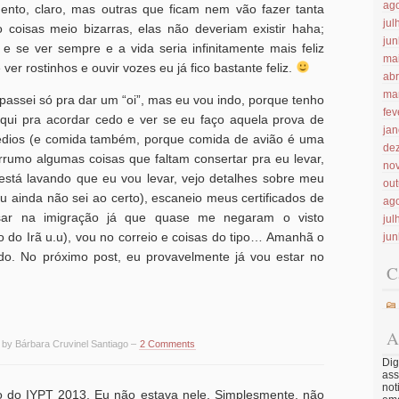
ag
to, claro, mas outras que ficam nem vão fazer tanta
jul
 coisas meio bizarras, elas não deveriam existir haha;
ju
 se ver sempre e a vida seria infinitamente mais feliz
ma
er rostinhos e ouvir vozes eu já fico bastante feliz.
abr
ma
passei só pra dar um “oi”, mas eu vou indo, porque tenho
fev
aqui pra acordar cedo e ver se eu faço aquela prova de
jan
dios (e comida também, porque comida de avião é uma
de
rumo algumas coisas que faltam consertar pra eu levar,
no
está lavando que eu vou levar, vejo detalhes sobre meu
ou
ainda não sei ao certo), escaneio meus certificados de
ag
ssar na imigração já que quase me negaram o visto
jul
 do Irã u.u), vou no correio e coisas do tipo… Amanhã o
ju
do. No próximo post, eu provavelmente já vou estar no
C
A
 by Bárbara Cruvinel Santiago –
2 Comments
Dig
ass
not
ro do IYPT 2013. Eu não estava nele. Simplesmente, não