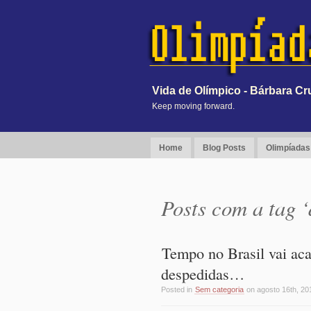
Vida de Olímpico - Bárbara Cr
Keep moving forward.
Home
Blog Posts
Olimpíadas 
Posts com a tag ‘
Tempo no Brasil vai ac
despedidas…
Posted in
Sem categoria
on agosto 16th, 20