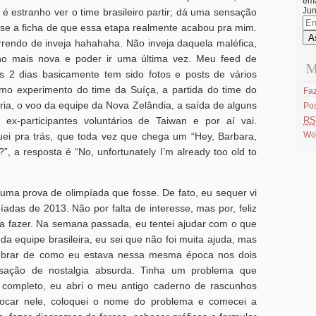
ema
Jun
é estranho ver o time brasileiro partir; dá uma sensação
En
sse a ficha de que essa etapa realmente acabou pra mim.
de
ema
rendo de inveja hahahaha. Não inveja daquela maléfica,
 mais nova e poder ir uma última vez. Meu feed de
M
s 2 dias basicamente tem sido fotos e posts de vários
imo experimento do time da Suíça, a partida do time do
Faz
tria, o voo da equipe da Nova Zelândia, a saída de alguns
Po
 ex-participantes voluntários de Taiwan e por aí vai.
RS
Wo
uei pra trás, que toda vez que chega um “Hey, Barbara,
”, a resposta é “No, unfortunately I’m already too old to
 uma prova de olimpíada que fosse. De fato, eu sequer vi
adas de 2013. Não por falta de interesse, mas por, feliz
s a fazer. Na semana passada, eu tentei ajudar com o que
da equipe brasileira, eu sei que não foi muita ajuda, mas
embrar de como eu estava nessa mesma época nos dois
ação de nostalgia absurda. Tinha um problema que
r completo, eu abri o meu antigo caderno de rascunhos
car nele, coloquei o nome do problema e comecei a