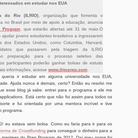
nteressados em estudar nos EUA
ça do Rio (ILRIO)
, organização que fomenta o
ça no Brasil por meio de apoio à educação, anuncia
p Program
, que estarão abertas até 31 de maio.O
ajudar jovens estudantes brasileiros a ingressarem
es dos Estados Unidos, como Columbia, Harvard,
didatos que passarem pela triagem da ILRIO
 preparação para o processo seletivo das
 os participantes poderão ganhar bolsas de estudo
mais informações, acesse
www.ilrioprep.com
.
 queria ir estudar em alguma universidade nos EUA,
ade. Ajuda nunca é demais, certo? Então eu resolvi me
ue esse blog já sabe: entrei para o programa e ele me
plications. Está certo que não foi assim para todos os
orte e fui orientada por uma mentora incrível e tive
o programa.
G! eu estava sem bolsa. Como eu faria para ir para os
aforma de Crowdfunding
para conseguir o dinheiro para a
os mentees do Prep Program de 2012. Daí meu nome foi