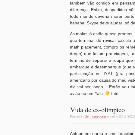
também vão comigo em pensamen
diferença. Enfim, despedidas são
todo mundo deveria morar perto e
hahaha. Skype deve ajudar; só de v
As malas já estão quase prontas; 
que terminar de revisar cálculo 
math placement, compro os remé
droga) que faltam pra viagem, ar
termino de separar a roupa que 
embarque e desembarque (que eu 
participação no IYPT (pra pa
americano por causa do meu visto
dia vai ser longo… Então vou in
avião ou em Yale.
Inté!
Vida de ex-olímpico
Posted in
Sem categoria
on julho 23rd, 2013
Anteontem partiu o time brasilei