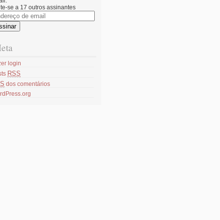
il.
te-se a 17 outros assinantes
dereço
il
eta
er login
RSS
sts
S
dos comentários
rdPress.org