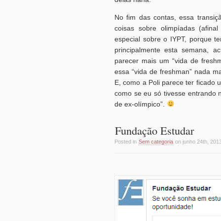
No fim das contas, essa transiç
coisas sobre olimpíadas (afina
especial sobre o IYPT, porque 
principalmente esta semana, a
parecer mais um “vida de fresh
essa “vida de freshman” nada ma
E, como a Poli parece ter ficado
como se eu só tivesse entrando n
de ex-olímpico”.
Fundação Estudar
Posted in
Sem categoria
on junho 24th, 201