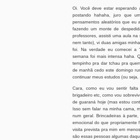
Oi. Você deve estar esperando 
postando hahaha, juro que u
pensamentos aleatórios que eu 
fazendo um monte de despedidas
professores, assisti uma aula na
nem tanto), vi duas amigas minha
foi. Na verdade eu comecei a 
semana foi mais intensa haha. Q
tempinho pra dar tchau pra quem
de manhã cedo este domingo rum
continuar meus estudos (ou seja,
Cara, como eu vou sentir falta
brigadeiro etc, como vou sobrevi
de guaraná hoje (mas estou con
Isso sem falar na minha cama, m
num geral. Brincadeiras à parte
emocional do que propriamente f
visita prevista pra mim em menos
são essas pessoas algumas daquel