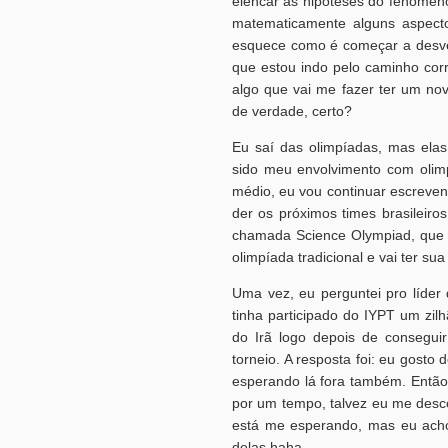
elencar as hipóteses do fenômeno
matematicamente alguns aspecto
esquece como é começar a desve
que estou indo pelo caminho corr
algo que vai me fazer ter um no
de verdade, certo?
Eu saí das olimpíadas, mas ela
sido meu envolvimento com oli
médio, eu vou continuar escreve
der os próximos times brasilei
chamada Science Olympiad, que e
olimpíada tradicional e vai ter s
Uma vez, eu perguntei pro líde
tinha participado do IYPT um zilh
do Irã logo depois de consegui
torneio. A resposta foi: eu gosto
esperando lá fora também. Então
por um tempo, talvez eu me desco
está me esperando, mas eu acho
delas haha.