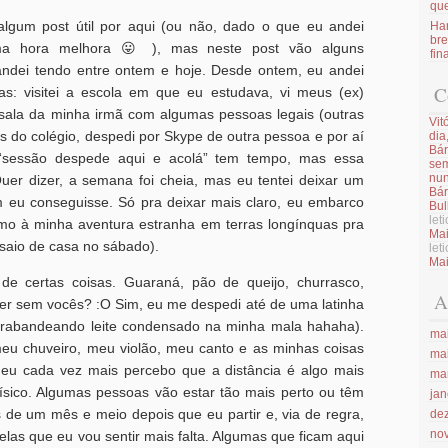
qu
algum post útil por aqui (ou não, dado o que eu andei
Har
bre
ma hora melhora 😛 ), mas neste post vão alguns
fin
andei tendo entre ontem e hoje. Desde ontem, eu andei
C
: visitei a escola em que eu estudava, vi meus (ex)
 sala da minha irmã com algumas pessoas legais (outras
Vit
s do colégio, despedi por Skype de outra pessoa e por aí
dia
Bár
“sessão despede aqui e acolá” tem tempo, mas essa
sem
nun
uer dizer, a semana foi cheia, mas eu tentei deixar um
Bár
 eu conseguisse. Só pra deixar mais claro, eu embarco
Bul
let
o à minha aventura estranha em terras longínquas pra
Mai
 saio de casa no sábado).
let
Mai
 de certas coisas. Guaraná, pão de queijo, churrasco,
A
ver sem vocês? :O Sim, eu me despedi até de uma latinha
trabandeando leite condensado na minha mala hahaha).
ma
eu chuveiro, meu violão, meu canto e as minhas coisas
ma
, eu cada vez mais percebo que a distância é algo mais
ma
ísico. Algumas pessoas vão estar tão mais perto ou têm
jan
 de um mês e meio depois que eu partir e, via de regra,
de
no
as que eu vou sentir mais falta. Algumas que ficam aqui