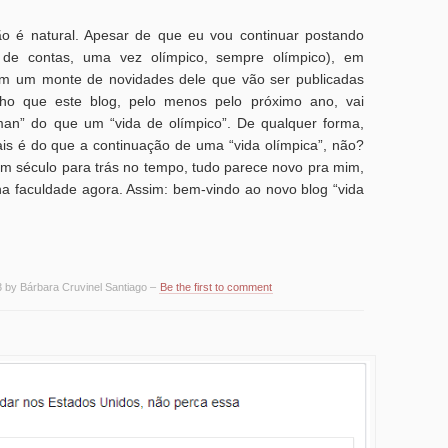
ão é natural. Apesar de que eu vou continuar postando
l de contas, uma vez olímpico, sempre olímpico), em
tem um monte de novidades dele que vão ser publicadas
cho que este blog, pelo menos pelo próximo ano, vai
man” do que um “vida de olímpico”. De qualquer forma,
is é do que a continuação de uma “vida olímpica”, não?
 um século para trás no tempo, tudo parece novo pra mim,
a faculdade agora. Assim: bem-vindo ao novo blog “vida
3 by Bárbara Cruvinel Santiago –
Be the first to comment