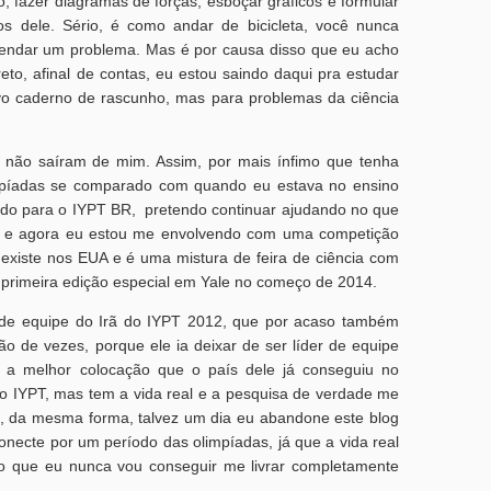
, fazer diagramas de forças, esboçar gráficos e formular
s dele. Sério, é como andar de bicicleta, você nunca
ndar um problema. Mas é por causa disso que eu acho
eto, afinal de contas, eu estou saindo daqui pra estudar
vo caderno de rascunho, mas para problemas da ciência
s não saíram de mim. Assim, por mais ínfimo que tenha
mpíadas se comparado com quando eu estava no ensino
ndo para o IYPT BR, pretendo continuar ajudando no que
ros e agora eu estou me envolvendo com uma competição
xiste nos EUA e é uma mistura de feira de ciência com
ua primeira edição especial em Yale no começo de 2014.
r de equipe do Irã do IYPT 2012, que por acaso também
ão de vezes, porque ele ia deixar de ser líder de equipe
r a melhor colocação que o país dele já conseguiu no
 do IYPT, mas tem a vida real e a pesquisa de verdade me
, da mesma forma, talvez um dia eu abandone este blog
necte por um período das olimpíadas, já que a vida real
 que eu nunca vou conseguir me livrar completamente