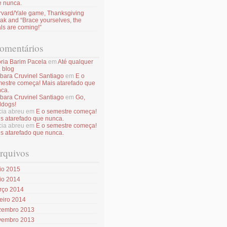
e nunca.
vard/Yale game, Thanksgiving
ak and “Brace yourselves, the
als are coming!”
omentários
ória Barim Pacela
em
Até qualquer
, blog
bara Cruvinel Santiago
em
E o
estre começa! Mais atarefado que
ca.
bara Cruvinel Santiago
em
Go,
ldogs!
icia abreu
em
E o semestre começa!
s atarefado que nunca.
icia abreu
em
E o semestre começa!
s atarefado que nunca.
rquivos
io 2015
io 2014
rço 2014
eiro 2014
zembro 2013
vembro 2013