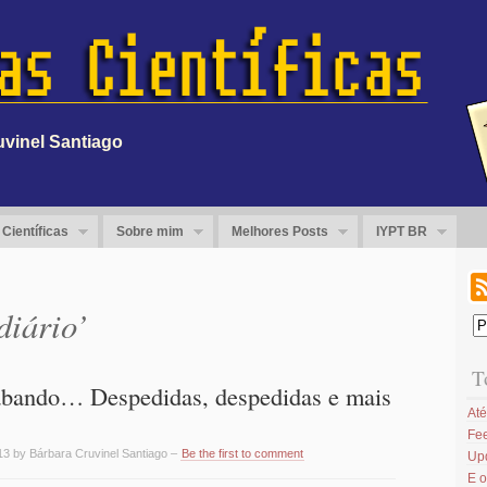
uvinel Santiago
Científicas
Sobre mim
Melhores Posts
IYPT BR
diário’
T
abando… Despedidas, despedidas e mais
Até
Fee
13 by Bárbara Cruvinel Santiago –
Be the first to comment
Up
E o