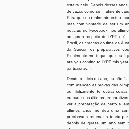
estava nele. Depois desses anos, 
de vazio, como se finalmente caí
Fora que eu realmente estou mor
mas com vontade de ser um ano
notícias no Facebook nos último
amigos a respeito do IYPT: o últ
Brasil, os crachás do time da Áus
da Suécia, os preparativos dos
Finalmente me toquei que eu fiq
are you coming to IYPT this year?
participate…”.
Desde o início do ano, eu não fiz
com atenção as provas das olimpí
ou infelizmente, ter outras coisa
eu pude nos últimos preparativos 
ver a preparação de perto e l
últimos anos me deu uma sens
precisavam retomar a teoria po
depois de quase um ano sem to