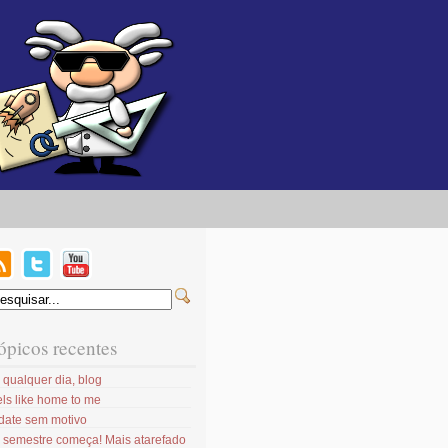
ópicos recentes
 qualquer dia, blog
ls like home to me
date sem motivo
 semestre começa! Mais atarefado