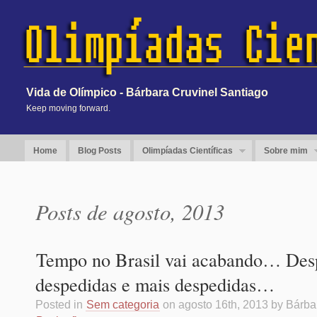
Vida de Olímpico - Bárbara Cruvinel Santiago
Keep moving forward.
Home
Blog Posts
Olimpíadas Científicas
Sobre mim
Posts de agosto, 2013
Tempo no Brasil vai acabando… Des
despedidas e mais despedidas…
Posted in
Sem categoria
on agosto 16th, 2013 by Bárba