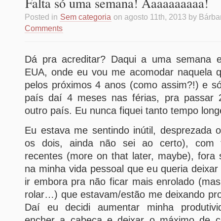
Falta só uma semana! Aaaaaaaaaa!
Posted in
Sem categoria
on agosto 11th, 2013 by Bárba
Comments
Dá pra acreditar? Daqui a uma semana e
EUA, onde eu vou me acomodar naquela q
pelos próximos 4 anos (como assim?!) e só
país daí 4 meses nas férias, pra passar 2
outro país. Eu nunca fiquei tanto tempo lon
Eu estava me sentindo inútil, desprezada 
os dois, ainda não sei ao certo), com f
recentes (more on that later, maybe), fora 
na minha vida pessoal que eu queria deixa
ir embora pra não ficar mais enrolado (ma
rolar…) que estavam/estão me deixando pro
Daí eu decidi aumentar minha produtivi
encher a cabeça e deixar o máximo de co