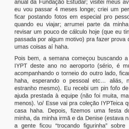
anual da Fundação Estudar; visitei meus avó
eu vou passar 4 meses longe; criei um per
ficar postando fotos em especial pro pess
quando eu viajar; arrumei parte da minh
revisar um pouco de cálculo hoje (que eu ti
passada por algum motivo) pra fazer prova d
umas coisas aí haha.
Pois bem, a semana começou buscando a e
IYPT deste ano no aeroporto (sério, é mu
acompanhando o torneio do outro lado, fic
haha, esperando o pessoal etc… aliás, 
estranho mesmo). Eu recebi um pin fofo de
ajuda prestada à equipe (não foi muita, m
menos). \o/ Esse vai pra coleção IYPTeica 
casa haha. Depois, fizemos uma festa d
minha, da minha irmã e da Denise (estava n
a gente ficou “trocando figurinha” sobre