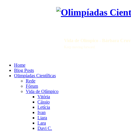
Vida de Olímpico - Bárbara Cruv
Keep moving forward.
Home
Blog Posts
Olimpíadas Científicas
Rede
Fórum
Vida de Olímpico
Vitória
Cássio
Letícia
Ivan
Liara
Lara
Davi C.