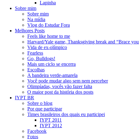
Lapinha
Sobre mim
Sobre mim
Na mídia
Vlog do Estudar Fora
Melhores Posts
Feels like home to me
Harvard/Yale game, Thanksgiving break and “Brace yours
Vida de ex-olímpico
Fearless
Go, Bulldogs!
Mais um ciclo se encerra
Escolhas
A bandeira verde-amarela
Você pode mudar algo sem nem perceber
Olimpíadas, vocês vão fazer falta
O maior post da história dos posts
IYPT BR
Sobre o blog
Por que participar
Times brasileiros dos quais eu participei
IYPT 2011
IYPT 2012
Facebook
Fotos